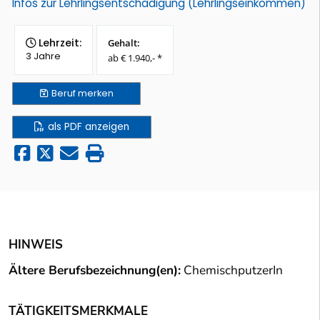
Infos zur Lehrlingsentschädigung (Lehrlingseinkommen)
Lehrzeit:
Gehalt:
3 Jahre
ab € 1.940,- *
Beruf
merken
als PDF anzeigen
HINWEIS
Ältere Berufsbezeichnung(en):
ChemischputzerIn
TÄTIGKEITSMERKMALE