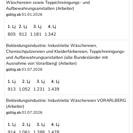
Wäschereien sowie Teppichreinigungs- und
Aufbewahrungsanstalten (Arbeiter)
gültig ab
01.01.2026
1. Lj
2. Lj
3. Lj
4. Lj
805
912
1.181
1.342
Gewerbliche Textilreiniger, Chemischreiniger, Färber und Wäsche
Bekleidungsindustrie: Industrielle Wäschereien,
Chemischputzereien und Kleiderfärbereien, Teppichreinigungs-
und Aufbewahrungsanstalten (alle Bundesländer mit
Ausnahme von Vorarlberg) (Arbeiter)
gültig ab
01.07.2026
1. Lj
2. Lj
3. Lj
4. Lj
913
1.052
1.231
1.439
Bekleidungsindustrie: Industrielle Wäschereien, Chemischputzere
Bekleidungsindustrie: Industrielle Wäschereien VORARLBERG
(Arbeiter)
gültig ab
01.07.2026
1. Lj
2. Lj
3. Lj
4. Lj
914
1.061
1.288
1.478