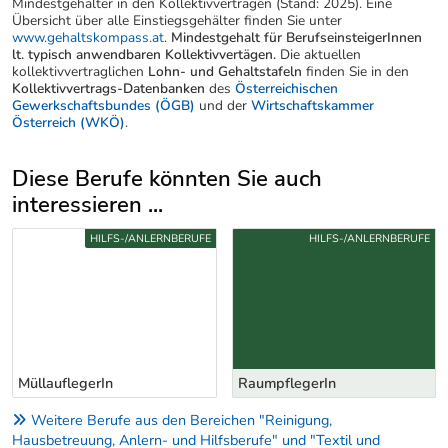
Mindestgehälter in den Kollektivverträgen (Stand: 2025). Eine
Übersicht über alle Einstiegsgehälter finden Sie unter
www.gehaltskompass.at
.
Mindestgehalt für BerufseinsteigerInnen
lt. typisch anwendbaren Kollektivvertägen.
Die aktuellen
kollektivvertraglichen
Lohn- und Gehaltstafeln
finden Sie in den
Kollektivvertrags-Datenbanken
des
Österreichischen
Gewerkschaftsbundes (ÖGB)
und der
Wirtschaftskammer
Österreich (WKÖ)
.
Diese Berufe könnten Sie auch
interessieren ...
Uber weitere Berufsvorschläge
HILFS-/ANLERNBERUFE
HILFS-/ANLERNBERUFE
MüllauflegerIn
RaumpflegerIn
Weitere Berufe aus den Bereichen "Reinigung,
Hausbetreuung, Anlern- und Hilfsberufe" und "Textil und