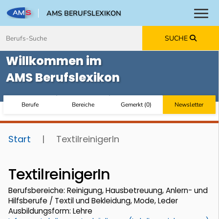
AMS BERUFSLEXIKON
Toggl
Zum Inhalt springen
Zum Navmenü springen
Zur Suche springen
Zur Footer springen
SUCHE
Willkommen im
AMS Berufslexikon
Berufe
Bereiche
Gemerkt
(
0
)
Newsletter
Start
|
TextilreinigerIn
TextilreinigerIn
Berufsbereiche: Reinigung, Hausbetreuung, Anlern- und
Hilfsberufe / Textil und Bekleidung, Mode, Leder
Ausbildungsform: Lehre