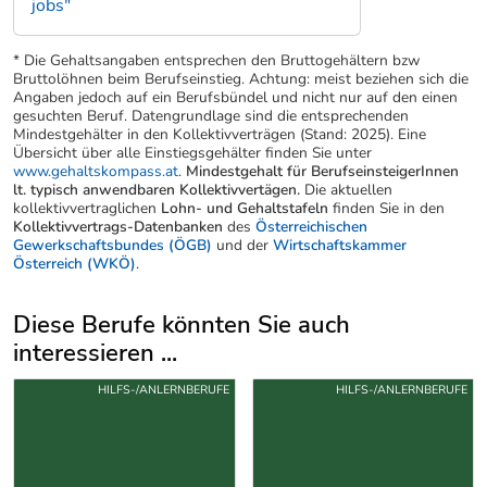
jobs"
* Die Gehaltsangaben entsprechen den Bruttogehältern bzw
Bruttolöhnen beim Berufseinstieg. Achtung: meist beziehen sich die
Angaben jedoch auf ein Berufsbündel und nicht nur auf den einen
gesuchten Beruf. Datengrundlage sind die entsprechenden
Mindestgehälter in den Kollektivverträgen (Stand: 2025). Eine
Übersicht über alle Einstiegsgehälter finden Sie unter
www.gehaltskompass.at
.
Mindestgehalt für BerufseinsteigerInnen
lt. typisch anwendbaren Kollektivvertägen.
Die aktuellen
kollektivvertraglichen
Lohn- und Gehaltstafeln
finden Sie in den
Kollektivvertrags-Datenbanken
des
Österreichischen
Gewerkschaftsbundes (ÖGB)
und der
Wirtschaftskammer
Österreich (WKÖ)
.
Diese Berufe könnten Sie auch
interessieren ...
Uber weitere Berufsvorschläge
HILFS-/ANLERNBERUFE
HILFS-/ANLERNBERUFE