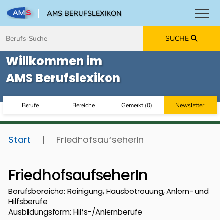
AMS BERUFSLEXIKON
Toggl
Zum Inhalt springen
Zum Navmenü springen
Zur Suche springen
Zur Footer springen
SUCHE
Willkommen im
AMS Berufslexikon
Berufe
Bereiche
Gemerkt
(
0
)
Newsletter
Start
|
FriedhofsaufseherIn
FriedhofsaufseherIn
Berufsbereiche: Reinigung, Hausbetreuung, Anlern- und
Hilfsberufe
Ausbildungsform: Hilfs-/Anlernberufe