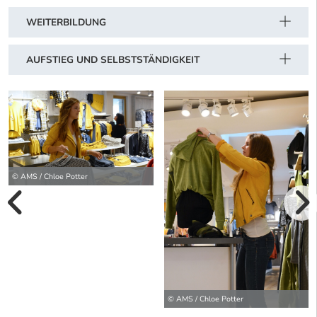
WEITERBILDUNG
AUFSTIEG UND SELBSTSTÄNDIGKEIT
© AMS / Chloe Potter
vorherige Bilde
wei
© AMS / Chloe Potter