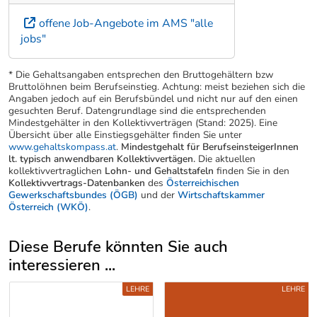
offene Job-Angebote im AMS "alle
jobs"
* Die Gehaltsangaben entsprechen den Bruttogehältern bzw
Bruttolöhnen beim Berufseinstieg. Achtung: meist beziehen sich die
Angaben jedoch auf ein Berufsbündel und nicht nur auf den einen
gesuchten Beruf. Datengrundlage sind die entsprechenden
Mindestgehälter in den Kollektivverträgen (Stand: 2025). Eine
Übersicht über alle Einstiegsgehälter finden Sie unter
www.gehaltskompass.at
.
Mindestgehalt für BerufseinsteigerInnen
lt. typisch anwendbaren Kollektivvertägen.
Die aktuellen
kollektivvertraglichen
Lohn- und Gehaltstafeln
finden Sie in den
Kollektivvertrags-Datenbanken
des
Österreichischen
Gewerkschaftsbundes (ÖGB)
und der
Wirtschaftskammer
Österreich (WKÖ)
.
Diese Berufe könnten Sie auch
interessieren ...
Uber weitere Berufsvorschläge
LEHRE
LEHRE