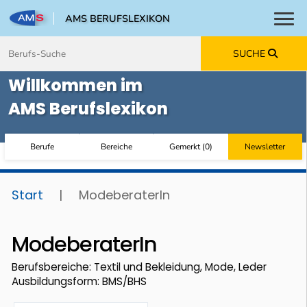
AMS BERUFSLEXIKON
Toggl
Zum Inhalt springen
Zum Navmenü springen
Zur Suche springen
Zur Footer springen
SUCHE
Willkommen im
AMS Berufslexikon
Berufe
Bereiche
Gemerkt
(
0
)
Newsletter
Start
|
ModeberaterIn
ModeberaterIn
Berufsbereiche: Textil und Bekleidung, Mode, Leder
Ausbildungsform: BMS/BHS