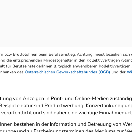
n bzw Bruttolöhnen beim Berufseinstieg. Achtung: meist beziehen sich 
nd die entsprechenden Mindestgehälter in den Kollektivverträgen (Stand:
lt für BerufseinsteigerInnen lt. typisch anwendbaren Kollektivvertägen.
tenbanken
des
Österreichischen Gewerkschaftsbundes (ÖGB)
und der
Wi
tlung von Anzeigen in Print- und Online-Medien zuständig.
Beispiele dafür sind Produktwerbung, Konzertankündigung
röffentlicht und sind daher eine wichtige Einnahmequelle
nnen bestehen in der Information und Betreuung von Wer
elgruppe und zu Erscheinungsterminen des Mediums zur Ve