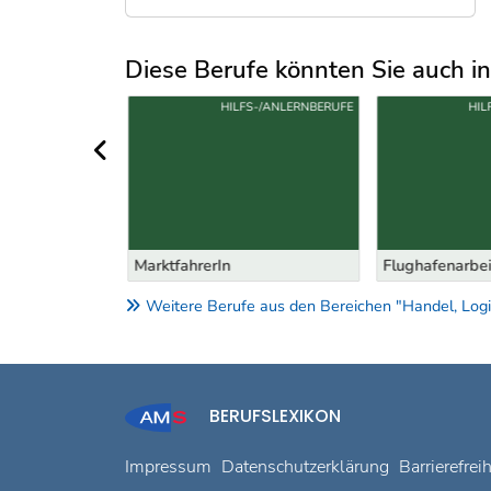
Diese Berufe könnten Sie auch int
Uber weitere Berufsvorschläge
S-/ANLERNBERUFE
HILFS-/ANLERNBERUFE
HIL
vorheriger Bereich
rIn
MarktfahrerIn
Flughafenarbei
Weitere Berufe aus den Bereichen "Handel, Logis
BERUFSLEXIKON
Impressum
Datenschutzerklärung
Barrierefrei