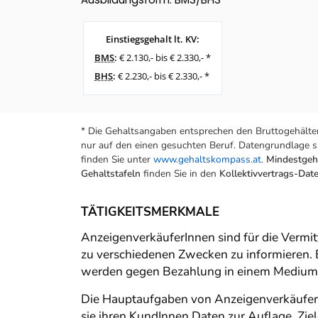
Einstiegsgehalt lt. KV:
BMS
:
€ 2.130,- bis € 2.330,- *
BHS
:
€ 2.230,- bis € 2.330,- *
* Die Gehaltsangaben entsprechen den Bruttogehälter
nur auf den einen gesuchten Beruf. Datengrundlage si
finden Sie unter
www.gehaltskompass.at
.
Mindestgeha
Gehaltstafeln
finden Sie in den
Kollektivvertrags-Da
TÄTIGKEITSMERKMALE
AnzeigenverkäuferInnen sind für die Vermit
zu verschiedenen Zwecken zu informieren. 
werden gegen Bezahlung in einem Medium ve
Die Hauptaufgaben von AnzeigenverkäuferI
sie ihren KundInnen Daten zur Auflage, Zi