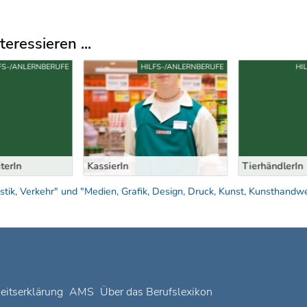
eressieren ...
FS-/ANLERNBERUFE
HILFS-/ANLERNBERUFE
HI
terIn
KassierIn
TierhändlerIn
tik, Verkehr" und "Medien, Grafik, Design, Druck, Kunst, Kunsthandw
heitserklärung
AMS
Über das Berufslexikon