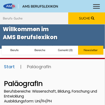
AMS BERUFSLEXIKON
Toggl
Zum Inhalt springen
Zum Navmenü springen
Zur Suche springen
Zur Footer springen
SUCHE
Willkommen im
AMS Berufslexikon
Berufe
Bereiche
Gemerkt
(
0
)
Newsletter
Start
|
PaläografIn
PaläografIn
Berufsbereiche: Wissenschaft, Bildung, Forschung und
Entwicklung
Ausbildungsform: Uni/FH/PH