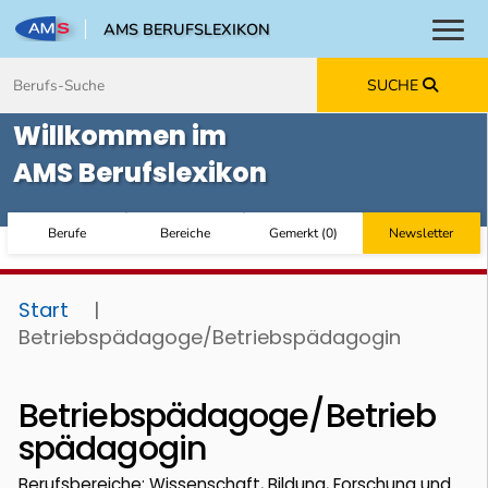
AMS BERUFSLEXIKON
Toggl
Zum Inhalt springen
Zum Navmenü springen
Zur Suche springen
Zur Footer springen
SUCHE
Willkommen im
AMS Berufslexikon
Berufe
Bereiche
Gemerkt
(
0
)
Newsletter
Start
|
Betriebspädagoge/Betriebspädagogin
Betriebspädagoge/Betrieb
spädagogin
Berufsbereiche: Wissenschaft, Bildung, Forschung und