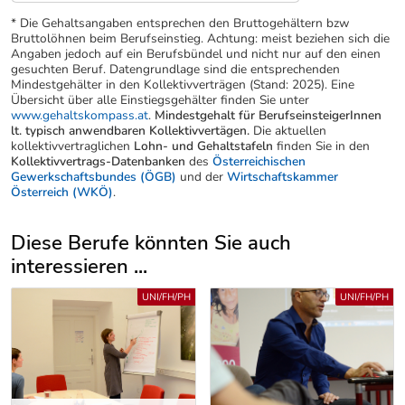
* Die Gehaltsangaben entsprechen den Bruttogehältern bzw
Bruttolöhnen beim Berufseinstieg. Achtung: meist beziehen sich die
Angaben jedoch auf ein Berufsbündel und nicht nur auf den einen
gesuchten Beruf. Datengrundlage sind die entsprechenden
Mindestgehälter in den Kollektivverträgen (Stand: 2025). Eine
Übersicht über alle Einstiegsgehälter finden Sie unter
www.gehaltskompass.at
.
Mindestgehalt für BerufseinsteigerInnen
lt. typisch anwendbaren Kollektivvertägen.
Die aktuellen
kollektivvertraglichen
Lohn- und Gehaltstafeln
finden Sie in den
Kollektivvertrags-Datenbanken
des
Österreichischen
Gewerkschaftsbundes (ÖGB)
und der
Wirtschaftskammer
Österreich (WKÖ)
.
Diese Berufe könnten Sie auch
interessieren ...
Uber weitere Berufsvorschläge
UNI/FH/PH
UNI/FH/PH