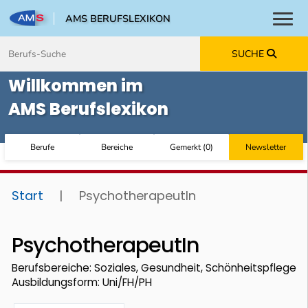
AMS BERUFSLEXIKON
Toggl
Zum Inhalt springen
Zum Navmenü springen
Zur Suche springen
Zur Footer springen
SUCHE
Willkommen im
AMS Berufslexikon
Berufe
Bereiche
Gemerkt
(
0
)
Newsletter
Start
|
PsychotherapeutIn
PsychotherapeutIn
Berufsbereiche: Soziales, Gesundheit, Schönheitspflege
Ausbildungsform: Uni/FH/PH