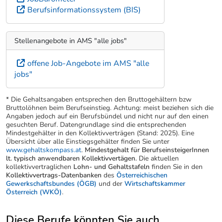
Berufsinformationssystem (BIS)
Stellenangebote in AMS "alle jobs"
offene Job-Angebote im AMS "alle
jobs"
* Die Gehaltsangaben entsprechen den Bruttogehältern bzw
Bruttolöhnen beim Berufseinstieg. Achtung: meist beziehen sich die
Angaben jedoch auf ein Berufsbündel und nicht nur auf den einen
gesuchten Beruf. Datengrundlage sind die entsprechenden
Mindestgehälter in den Kollektivverträgen (Stand: 2025). Eine
Übersicht über alle Einstiegsgehälter finden Sie unter
www.gehaltskompass.at
.
Mindestgehalt für BerufseinsteigerInnen
lt. typisch anwendbaren Kollektivvertägen.
Die aktuellen
kollektivvertraglichen
Lohn- und Gehaltstafeln
finden Sie in den
Kollektivvertrags-Datenbanken
des
Österreichischen
Gewerkschaftsbundes (ÖGB)
und der
Wirtschaftskammer
Österreich (WKÖ)
.
Diese Berufe könnten Sie auch