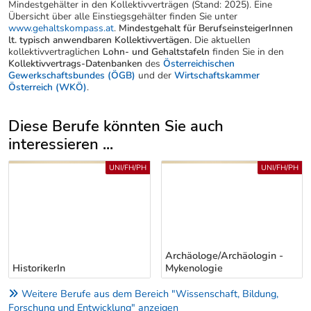
Mindestgehälter in den Kollektivverträgen (Stand: 2025). Eine
Übersicht über alle Einstiegsgehälter finden Sie unter
www.gehaltskompass.at
.
Mindestgehalt für BerufseinsteigerInnen
lt. typisch anwendbaren Kollektivvertägen.
Die aktuellen
kollektivvertraglichen
Lohn- und Gehaltstafeln
finden Sie in den
Kollektivvertrags-Datenbanken
des
Österreichischen
Gewerkschaftsbundes (ÖGB)
und der
Wirtschaftskammer
Österreich (WKÖ)
.
Diese Berufe könnten Sie auch
interessieren ...
Uber weitere Berufsvorschläge
UNI/FH/PH
UNI/FH/PH
Archäologe/Archäologin -
HistorikerIn
Mykenologie
Weitere Berufe aus dem Bereich "Wissenschaft, Bildung,
Forschung und Entwicklung" anzeigen