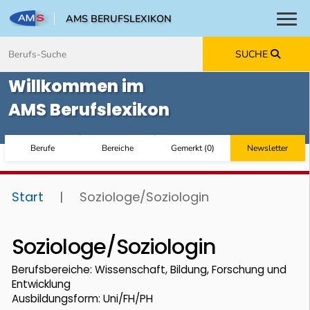
AMS BERUFSLEXIKON
Toggl
Zum Inhalt springen
Zum Navmenü springen
Zur Suche springen
Zur Footer springen
SUCHE
Willkommen im
AMS Berufslexikon
Berufe
Bereiche
Gemerkt
(
0
)
Newsletter
Start
|
Soziologe/Soziologin
Soziologe/Soziologin
Berufsbereiche: Wissenschaft, Bildung, Forschung und
Entwicklung
Ausbildungsform: Uni/FH/PH