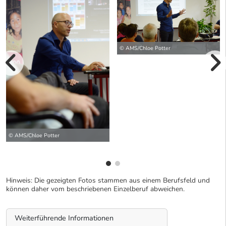
© AMS/Chloe Potter
vorherige Bilde
wei
© AMS/Chloe Potter
Hinweis: Die gezeigten Fotos stammen aus einem Berufsfeld und
können daher vom beschriebenen Einzelberuf abweichen.
Weiterführende Informationen