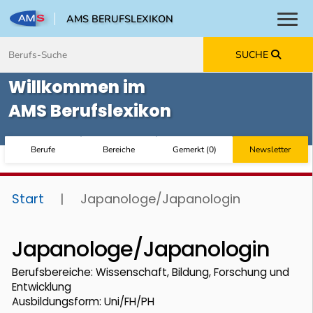
AMS BERUFSLEXIKON
Toggl
Zum Inhalt springen
Zum Navmenü springen
Zur Suche springen
Zur Footer springen
SUCHE
Willkommen im
AMS Berufslexikon
Berufe
Bereiche
Gemerkt
(
0
)
Newsletter
Start
|
Japanologe/Japanologin
Japanologe/Japanologin
Berufsbereiche: Wissenschaft, Bildung, Forschung und
Entwicklung
Ausbildungsform: Uni/FH/PH