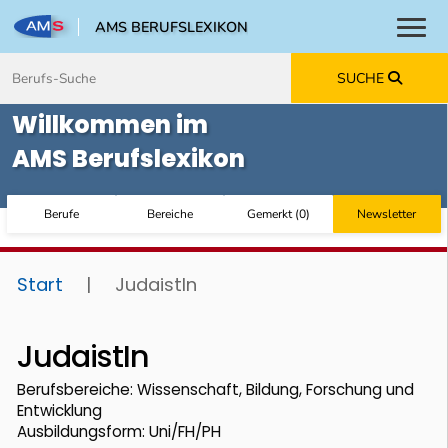
AMS BERUFSLEXIKON
Toggl
Zum Inhalt springen
Zum Navmenü springen
Zur Suche springen
Zur Footer springen
SUCHE
Willkommen im
AMS Berufslexikon
Berufe
Bereiche
Gemerkt
(
0
)
Newsletter
Start
|
JudaistIn
JudaistIn
Berufsbereiche: Wissenschaft, Bildung, Forschung und
Entwicklung
Ausbildungsform: Uni/FH/PH