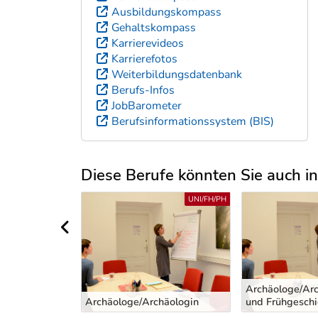
Ausbildungskompass
Gehaltskompass
Karrierevideos
Karrierefotos
Weiterbildungsdatenbank
Berufs-Infos
JobBarometer
Berufsinformationssystem (BIS)
Diese Berufe könnten Sie auch int
Uber weitere Berufsvorschläge
UNI/FH/PH
UNI/FH/PH
vorheriger Bereich
Archäologe/Arc
Archäologe/Archäologin
und Frühgeschi