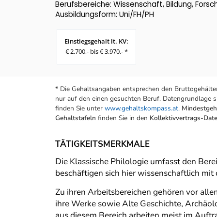
Berufsbereiche: Wissenschaft, Bildung, Fors
Ausbildungsform: Uni/FH/PH
Einstiegsgehalt lt. KV:
€ 2.700,- bis € 3.970,- *
* Die Gehaltsangaben entsprechen den Bruttogehälter
nur auf den einen gesuchten Beruf. Datengrundlage si
finden Sie unter
www.gehaltskompass.at
.
Mindestgeha
Gehaltstafeln
finden Sie in den
Kollektivvertrags-Da
TÄTIGKEITSMERKMALE
Die Klassische Philologie umfasst den Bere
beschäftigen sich hier wissenschaftlich mit
Zu ihren Arbeitsbereichen gehören vor all
ihre Werke sowie Alte Geschichte, Archäo
aus diesem Bereich arbeiten meist im Auft