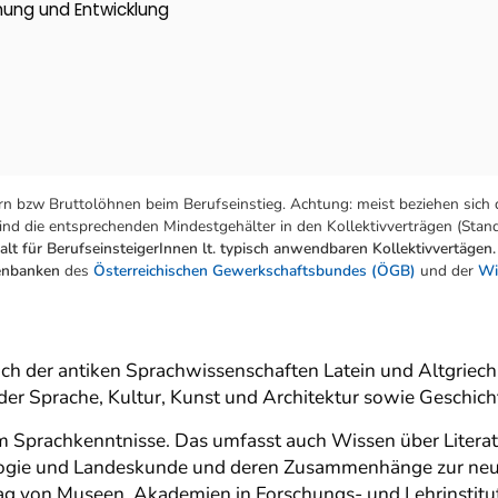
chung und Entwicklung
n bzw Bruttolöhnen beim Berufseinstieg. Achtung: meist beziehen sich 
nd die entsprechenden Mindestgehälter in den Kollektivverträgen (Stand:
lt für BerufseinsteigerInnen lt. typisch anwendbaren Kollektivvertägen.
tenbanken
des
Österreichischen Gewerkschaftsbundes (ÖGB)
und der
Wi
ich der antiken Sprachwissenschaften Latein und Altgriech
 der Sprache, Kultur, Kunst und Architektur sowie Geschich
em Sprachkenntnisse. Das umfasst auch Wissen über Litera
logie und Landeskunde und deren Zusammenhänge zur neu
rag von Museen, Akademien in Forschungs- und Lehrinstitu