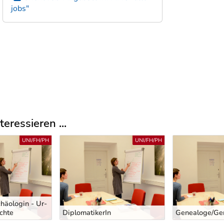
jobs"
eressieren ...
UNI/FH/PH
UNI/FH/PH
häologin - Ur-
chte
DiplomatikerIn
Genealoge/Ge