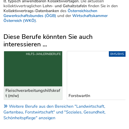
lt. typisch anwendbaren Kollektivvertägen.
Die aktuellen
kollektivvertraglichen
Lohn- und Gehaltstafeln
finden Sie in den
Kollektivvertrags-Datenbanken
des
Österreichischen
Gewerkschaftsbundes (ÖGB)
und der
Wirtschaftskammer
Österreich (WKÖ)
.
Diese Berufe könnten Sie auch
interessieren ...
Uber weitere Berufsvorschläge
HILFS-/ANLERNBERUFE
BMS/BHS
Fleischverarbeitungshilfskraf
t (m/w)
ForstwartIn
Weitere Berufe aus den Bereichen "Landwirtschaft,
Gartenbau, Forstwirtschaft" und "Soziales, Gesundheit,
Schönheitspflege" anzeigen