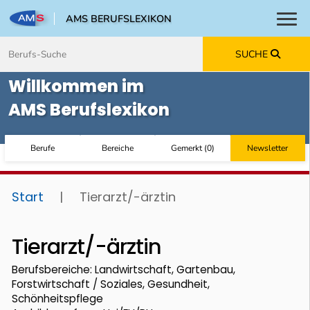
AMS BERUFSLEXIKON
Toggl
Zum Inhalt springen
Zum Navmenü springen
Zur Suche springen
Zur Footer springen
SUCHE
Willkommen im
AMS Berufslexikon
Berufe
Bereiche
Gemerkt
(
0
)
Newsletter
Start
|
Tierarzt/-ärztin
Tierarzt/-ärztin
Berufsbereiche: Landwirtschaft, Gartenbau,
Forstwirtschaft / Soziales, Gesundheit,
Schönheitspflege