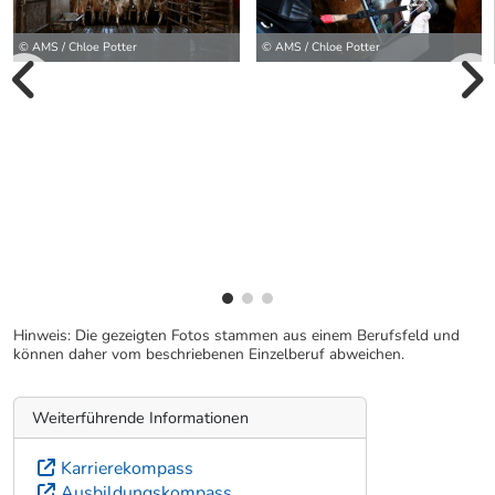
© AMS / Chloe Potter
© AMS / Chloe Potter
vorherige Bilde
wei
Hinweis: Die gezeigten Fotos stammen aus einem Berufsfeld und
können daher vom beschriebenen Einzelberuf abweichen.
Weiterführende Informationen
Karrierekompass
Ausbildungskompass