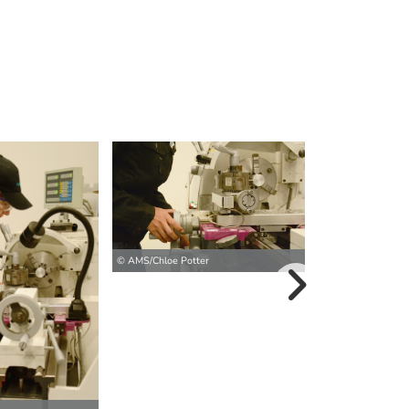
© AMS/Chloe Potter
© AMS/Chloe Pott
weitere Bilder>