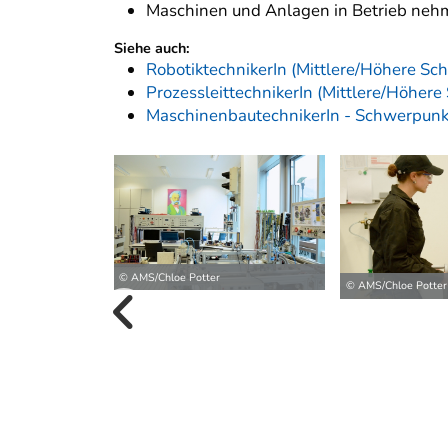
Maschinen und Anlagen in Betrieb neh
Siehe auch:
RobotiktechnikerIn (Mittlere/Höhere Sch
ProzessleittechnikerIn (Mittlere/Höhere
MaschinenbautechnikerIn - Schwerpunk
© AMS/Chloe Potter
© AMS/Chloe Potter
vorherige B