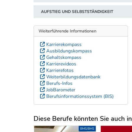
AUFSTIEG UND SELBSTSTÄNDIGKEIT
Weiterführende Informationen
Karrierekompass
Ausbildungskompass
Gehaltskompass
Karrierevideos
Karrierefotos
Weiterbildungsdatenbank
Berufs-Infos
JobBarometer
Berufsinformationssystem (BIS)
Diese Berufe könnten Sie auch int
Uber weitere Berufsvorschläge
BMS/BHS
UNI/FH/PH