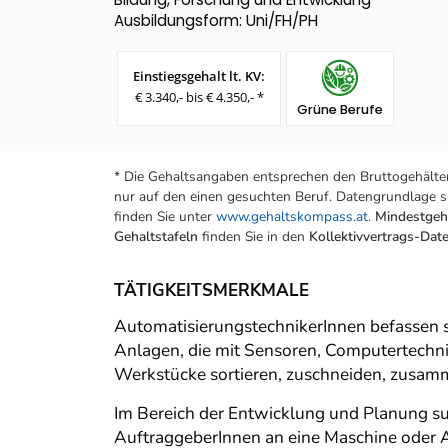
Ausbildungsform: Uni/FH/PH
Einstiegsgehalt lt. KV:
€ 3.340,- bis € 4.350,- *
Grüne Berufe
* Die Gehaltsangaben entsprechen den Bruttogehälter
nur auf den einen gesuchten Beruf. Datengrundlage si
finden Sie unter
www.gehaltskompass.at
.
Mindestgeha
Gehaltstafeln
finden Sie in den
Kollektivvertrags-Da
TÄTIGKEITSMERKMALE
AutomatisierungstechnikerInnen befassen 
Anlagen, die mit Sensoren, Computertechni
Werkstücke sortieren, zuschneiden, zusam
Im Bereich der Entwicklung und Planung su
AuftraggeberInnen an eine Maschine oder A