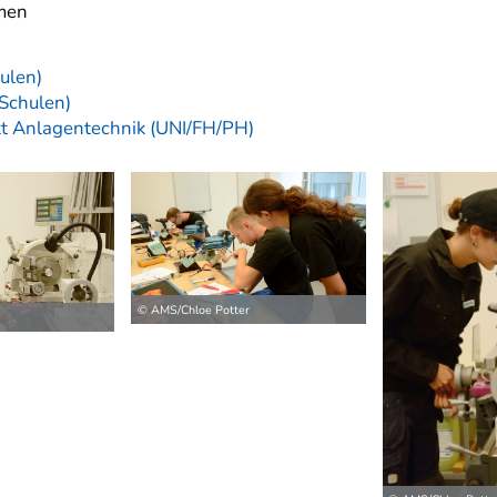
men
ulen)
 Schulen)
t Anlagentechnik (UNI/FH/PH)
© AMS/Chloe Potter
ilder