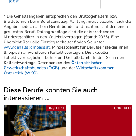
jobs"
* Die Gehaltsangaben entsprechen den Bruttogehältern bzw
Bruttolöhnen beim Berufseinstieg. Achtung: meist beziehen sich die
Angaben jedoch auf ein Berufsbündel und nicht nur auf den einen
gesuchten Beruf. Datengrundlage sind die entsprechenden
Mindestgehälter in den Kollektivverträgen (Stand: 2025). Eine
Übersicht über alle Einstiegsgehälter finden Sie unter
www.gehaltskompass.at
.
Mindestgehalt für BerufseinsteigerInnen
lt. typisch anwendbaren Kollektivvertägen.
Die aktuellen
kollektivvertraglichen
Lohn- und Gehaltstafeln
finden Sie in den
Kollektivvertrags-Datenbanken
des
Österreichischen
Gewerkschaftsbundes (ÖGB)
und der
Wirtschaftskammer
Österreich (WKÖ)
.
Diese Berufe könnten Sie auch
interessieren ...
Uber weitere Berufsvorschläge
UNI/FH/PH
UNI/FH/PH