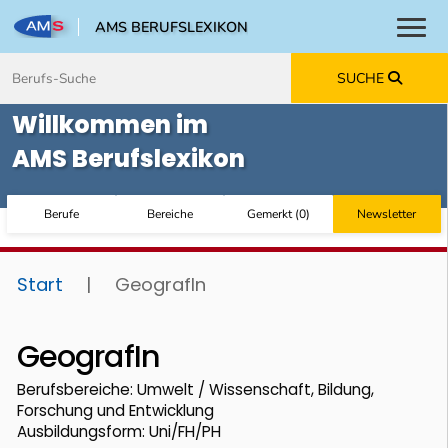
AMS BERUFSLEXIKON
Toggl
Zum Inhalt springen
Zum Navmenü springen
Zur Suche springen
Zur Footer springen
SUCHE
Willkommen im
AMS Berufslexikon
Berufe
Bereiche
Gemerkt
(
0
)
Newsletter
Start
|
GeografIn
GeografIn
Berufsbereiche: Umwelt / Wissenschaft, Bildung,
Forschung und Entwicklung
Ausbildungsform: Uni/FH/PH