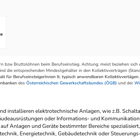
fe
n bzw Bruttolöhnen beim Berufseinstieg. Achtung: meist beziehen sich 
nd die entsprechenden Mindestgehälter in den Kollektivverträgen (Stand:
lt für BerufseinsteigerInnen lt. typisch anwendbaren Kollektivvertägen.
tenbanken
des
Österreichischen Gewerkschaftsbundes (ÖGB)
und der
Wi
nd installieren elektrotechnische Anlagen, wie z.B. Schal
äudeausrüstungen oder Informations- und Kommunikations
gel auf Anlagen und Geräte bestimmter Bereiche spezialisiert
echnik, Energietechnik, Gebäudetechnik oder Steuerungs-