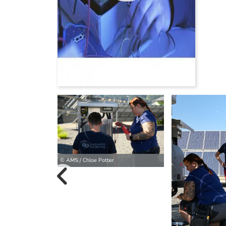
© AMS / Chloe Potter
vorherige B