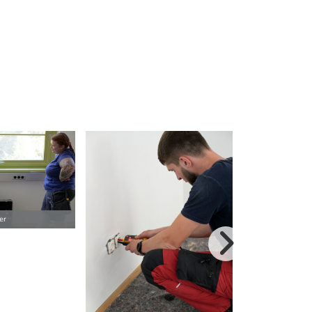
er
© AMS / Chloe Pot
weitere Bilder>