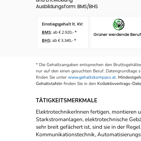
Ausbildungsform: BMS/BHS
Einstiegsgehalt lt. KV:
BMS
:
ab € 2.920,- *
Grüner werdende Beru
BHS
:
ab € 3.340,- *
* Die Gehaltsangaben entsprechen den Bruttogehälter
nur auf den einen gesuchten Beruf. Datengrundlage si
finden Sie unter
www.gehaltskompass.at
.
Mindestgeha
Gehaltstafeln
finden Sie in den
Kollektivvertrags-Da
TÄTIGKEITSMERKMALE
ElektrotechnikerInnen fertigen, montieren u
Starkstromanlagen, elektrotechnische Geb
sehr breit gefächert ist, sind sie in der Re
Kommunikationstechnik, Automatisierungst