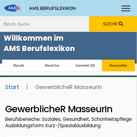
AMS BERUFSLEXIKON
Toggl
Zum Inhalt springen
Zum Navmenü springen
Zur Suche springen
Zur Footer springen
SUCHE
Willkommen im
AMS Berufslexikon
Berufe
Bereiche
Gemerkt
(
0
)
Newsletter
Start
|
GewerblicheR MasseurIn
GewerblicheR MasseurIn
Berufsbereiche: Soziales, Gesundheit, Schönheitspflege
Ausbildungsform: Kurz-/Spezialausbildung