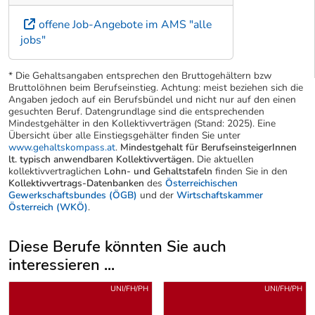
offene Job-Angebote im AMS "alle
jobs"
* Die Gehaltsangaben entsprechen den Bruttogehältern bzw
Bruttolöhnen beim Berufseinstieg. Achtung: meist beziehen sich die
Angaben jedoch auf ein Berufsbündel und nicht nur auf den einen
gesuchten Beruf. Datengrundlage sind die entsprechenden
Mindestgehälter in den Kollektivverträgen (Stand: 2025). Eine
Übersicht über alle Einstiegsgehälter finden Sie unter
www.gehaltskompass.at
.
Mindestgehalt für BerufseinsteigerInnen
lt. typisch anwendbaren Kollektivvertägen.
Die aktuellen
kollektivvertraglichen
Lohn- und Gehaltstafeln
finden Sie in den
Kollektivvertrags-Datenbanken
des
Österreichischen
Gewerkschaftsbundes (ÖGB)
und der
Wirtschaftskammer
Österreich (WKÖ)
.
Diese Berufe könnten Sie auch
interessieren ...
Uber weitere Berufsvorschläge
UNI/FH/PH
UNI/FH/PH