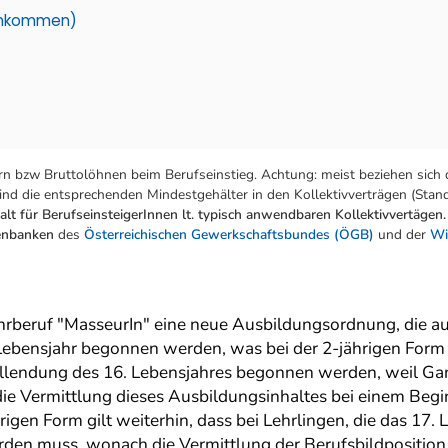
einkommen)
n bzw Bruttolöhnen beim Berufseinstieg. Achtung: meist beziehen sich 
nd die entsprechenden Mindestgehälter in den Kollektivverträgen (Stand:
lt für BerufseinsteigerInnen lt. typisch anwendbaren Kollektivvertägen.
tenbanken
des
Österreichischen Gewerkschaftsbundes (ÖGB)
und der
Wi
Lehrberuf "MasseurIn" eine neue Ausbildungsordnung, die a
 Lebensjahr begonnen werden, was bei der 2-jährigen Form 
llendung des 16. Lebensjahres begonnen werden, weil G
die Vermittlung dieses Ausbildungsinhaltes bei einem Begi
gen Form gilt weiterhin, dass bei Lehrlingen, die das 17. 
den muss, wonach die Vermittlung der Berufsbildpositio