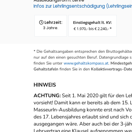
Infos zur Lehrlingsentschädigung (Lehrlings
Lehrzeit:
Einstiegsgehalt lt. KV:
3 Jahre.
€ 1.970,- bis € 2.240,- *
* Die Gehaltsangaben entsprechen den Bruttogehälter
nur auf den einen gesuchten Beruf. Datengrundlage si
finden Sie unter
www.gehaltskompass.at
.
Mindestgeha
Gehaltstafeln
finden Sie in den
Kollektivvertrags-Da
HINWEIS
ACHTUNG:
Seit 1. Mai 2020 gilt für den 
vorsieht! Damit kann er bereits ab dem 15.
MasseurIn-Ausbildung konnte erst nach Vo
des 17. Lebensjahres erlaubt sind und sich 
ausgegangen wäre. Aber auch bei der 3-jähri
Lehrvertrag eine Klausel aufgenommen wer