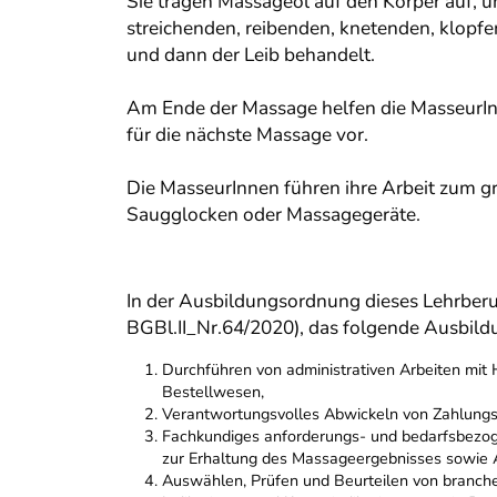
Sie tragen Massageöl auf den Körper auf, 
streichenden, reibenden, knetenden, klopf
und dann der Leib behandelt.
Am Ende der Massage helfen die MasseurIn
für die nächste Massage vor.
Die MasseurInnen führen ihre Arbeit zum g
Saugglocken oder Massagegeräte.
In der Ausbildungsordnung dieses Lehrberuf
BGBl.II_Nr.64/2020), das folgende Ausbild
Durchführen von administrativen Arbeiten mit
Bestellwesen,
Verantwortungsvolles Abwickeln von Zahlungs
Fachkundiges anforderungs- und bedarfsbezo
zur Erhaltung des Massageergebnisses sowie An
Auswählen, Prüfen und Beurteilen von branche