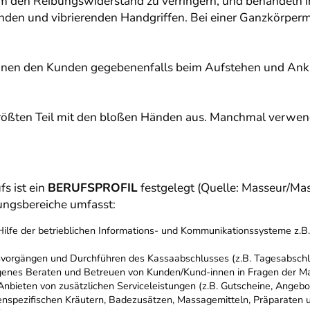
um den Reibungswiderstand zu verringern, und behandeln i
enden und vibrierenden Handgriffen. Bei einer Ganzkörpe
nen den Kunden gegebenenfalls beim Aufstehen und Ankle
rößten Teil mit den bloßen Händen aus. Manchmal verwend
s ist ein
BERUFSPROFIL
festgelegt (Quelle: Masseur/Ma
ungsbereiche umfasst:
 Hilfe der betrieblichen Informations- und Kommunikationssysteme z.
vorgängen und Durchführen des Kassaabschlusses (z.B. Tagesabschl
genes Beraten und Betreuen von Kunden/Kund-innen in Fragen der
bieten von zusätzlichen Serviceleistungen (z.B. Gutscheine, Angebo
nspezifischen Kräutern, Badezusätzen, Massagemitteln, Präparaten u