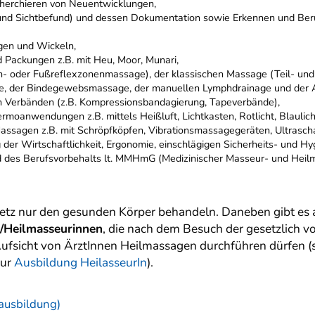
cherchieren von Neuentwicklungen,
 und Sichtbefund) und dessen Dokumentation sowie Erkennen und Berü
gen und Wickeln,
Packungen z.B. mit Heu, Moor, Munari,
- oder Fußreflexzonenmassage), der klassischen Massage (Teil- un
, der Bindegewebsmassage, der manuellen Lymphdrainage und der A
Verbänden (z.B. Kompressionsbandagierung, Tapeverbände),
oanwendungen z.B. mittels Heißluft, Lichtkasten, Rotlicht, Blaulicht,
ssagen z.B. mit Schröpfköpfen, Vibrationsmassagegeräten, Ultrascha
 der Wirtschaftlichkeit, Ergonomie, einschlägigen Sicherheits- und H
d des Berufsvorbehalts lt. MMHmG (Medizinischer Masseur- und Heil
etz nur den gesunden Körper behandeln. Daneben gibt es
/Heilmasseurinnen
, die nach dem Besuch der gesetzlich 
Aufsicht von ÄrztInnen Heilmassagen durchführen dürfen (s
zur
Ausbildung HeilasseurIn
).
ausbildung)