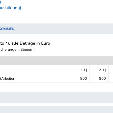
)
ausbildung)
NKOMMEN)
to *), alle Beträge in Euro
icherungen, Steuern)
1. Lj
2. Lj
(Arbeiter)
800
900