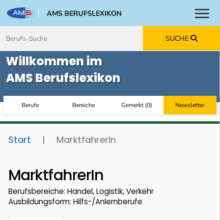
AMS BERUFSLEXIKON
Toggl
Zum Inhalt springen
Zum Navmenü springen
Zur Suche springen
Zur Footer springen
SUCHE
Willkommen im
AMS Berufslexikon
Berufe
Bereiche
Gemerkt
(
0
)
Newsletter
Start
|
MarktfahrerIn
MarktfahrerIn
Berufsbereiche: Handel, Logistik, Verkehr
Ausbildungsform: Hilfs-/Anlernberufe