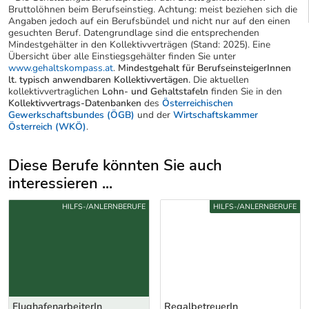
Bruttolöhnen beim Berufseinstieg. Achtung: meist beziehen sich die
Angaben jedoch auf ein Berufsbündel und nicht nur auf den einen
gesuchten Beruf. Datengrundlage sind die entsprechenden
Mindestgehälter in den Kollektivverträgen (Stand: 2025). Eine
Übersicht über alle Einstiegsgehälter finden Sie unter
www.gehaltskompass.at
.
Mindestgehalt für BerufseinsteigerInnen
lt. typisch anwendbaren Kollektivvertägen.
Die aktuellen
kollektivvertraglichen
Lohn- und Gehaltstafeln
finden Sie in den
Kollektivvertrags-Datenbanken
des
Österreichischen
Gewerkschaftsbundes (ÖGB)
und der
Wirtschaftskammer
Österreich (WKÖ)
.
Diese Berufe könnten Sie auch
interessieren ...
Uber weitere Berufsvorschläge
HILFS-/ANLERNBERUFE
HILFS-/ANLERNBERUFE
FlughafenarbeiterIn
RegalbetreuerIn