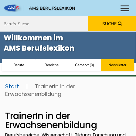
AMS BERUFSLEXIKON
Toggl
Zum Inhalt springen
Zum Navmenü springen
Zur Suche springen
Zur Footer springen
SUCHE
Willkommen im
AMS Berufslexikon
Berufe
Bereiche
Gemerkt
(
0
)
Newsletter
Start
|
TrainerIn in der
Erwachsenenbildung
TrainerIn in der
Erwachsenenbildung
Berufsbereiche: Wissenschaft, Bildung, Forschung und