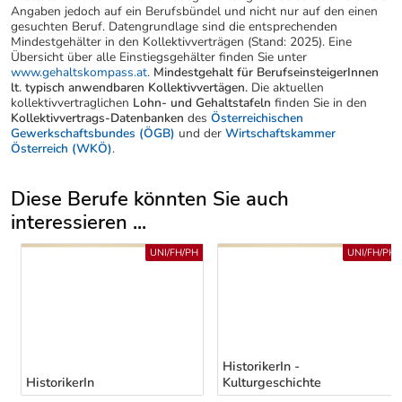
Angaben jedoch auf ein Berufsbündel und nicht nur auf den einen
gesuchten Beruf. Datengrundlage sind die entsprechenden
Mindestgehälter in den Kollektivverträgen (Stand: 2025). Eine
Übersicht über alle Einstiegsgehälter finden Sie unter
www.gehaltskompass.at
.
Mindestgehalt für BerufseinsteigerInnen
lt. typisch anwendbaren Kollektivvertägen.
Die aktuellen
kollektivvertraglichen
Lohn- und Gehaltstafeln
finden Sie in den
Kollektivvertrags-Datenbanken
des
Österreichischen
Gewerkschaftsbundes (ÖGB)
und der
Wirtschaftskammer
Österreich (WKÖ)
.
Diese Berufe könnten Sie auch
interessieren ...
Uber weitere Berufsvorschläge
UNI/FH/PH
UNI/FH/PH
HistorikerIn -
HistorikerIn
Kulturgeschichte