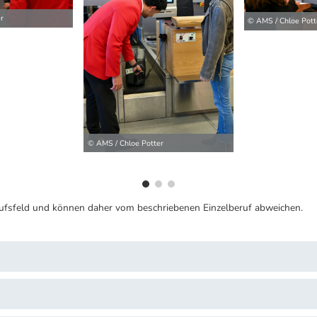
r
© AMS / Chloe Pott
ilder
© AMS / Chloe Potter
ufsfeld und können daher vom beschriebenen Einzelberuf abweichen.