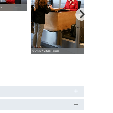
er
weitere Bilder>
© AMS / Chloe Pot
© AMS / Chloe Potter