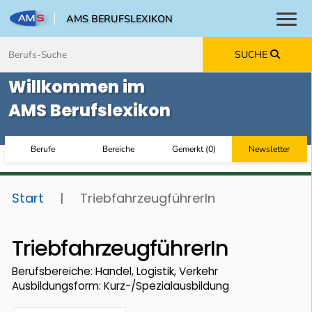
AMS BERUFSLEXIKON
Toggl
Zum Inhalt springen
Zum Navmenü springen
Zur Suche springen
Zur Footer springen
SUCHE
Willkommen im
AMS Berufslexikon
Berufe
Bereiche
Gemerkt
(
0
)
Newsletter
Start
|
TriebfahrzeugführerIn
TriebfahrzeugführerIn
Berufsbereiche: Handel, Logistik, Verkehr
Ausbildungsform: Kurz-/Spezialausbildung