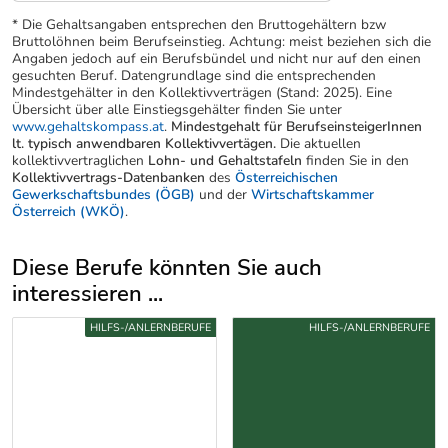
* Die Gehaltsangaben entsprechen den Bruttogehältern bzw
Bruttolöhnen beim Berufseinstieg. Achtung: meist beziehen sich die
Angaben jedoch auf ein Berufsbündel und nicht nur auf den einen
gesuchten Beruf. Datengrundlage sind die entsprechenden
Mindestgehälter in den Kollektivverträgen (Stand: 2025). Eine
Übersicht über alle Einstiegsgehälter finden Sie unter
www.gehaltskompass.at
.
Mindestgehalt für BerufseinsteigerInnen
lt. typisch anwendbaren Kollektivvertägen.
Die aktuellen
kollektivvertraglichen
Lohn- und Gehaltstafeln
finden Sie in den
Kollektivvertrags-Datenbanken
des
Österreichischen
Gewerkschaftsbundes (ÖGB)
und der
Wirtschaftskammer
Österreich (WKÖ)
.
Diese Berufe könnten Sie auch
interessieren ...
Uber weitere Berufsvorschläge
HILFS-/ANLERNBERUFE
HILFS-/ANLERNBERUFE