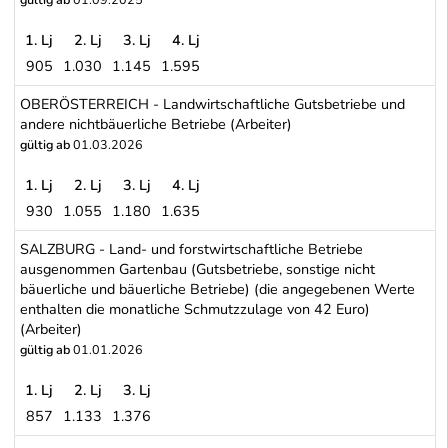
1. Lj
2. Lj
3. Lj
4. Lj
905
1.030
1.145
1.595
OBERÖSTERREICH - Bäuerliche Betriebe (Arbeiter)
OBERÖSTERREICH - Landwirtschaftliche Gutsbetriebe und
andere nichtbäuerliche Betriebe (Arbeiter)
gültig ab
01.03.2026
1. Lj
2. Lj
3. Lj
4. Lj
930
1.055
1.180
1.635
OBERÖSTERREICH - Landwirtschaftliche Gutsbetriebe und andere n
SALZBURG - Land- und forstwirtschaftliche Betriebe
ausgenommen Gartenbau (Gutsbetriebe, sonstige nicht
bäuerliche und bäuerliche Betriebe) (die angegebenen Werte
enthalten die monatliche Schmutzzulage von 42 Euro)
(Arbeiter)
gültig ab
01.01.2026
1. Lj
2. Lj
3. Lj
857
1.133
1.376
SALZBURG - Land- und forstwirtschaftliche Betriebe ausgenommen 