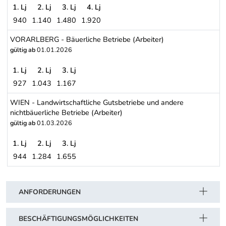
1. Lj
2. Lj
3. Lj
4. Lj
940
1.140
1.480
1.920
TIROL - Landwirtschaftliche Genossenschaften (Arbeiter)
VORARLBERG - Bäuerliche Betriebe (Arbeiter)
gültig ab
01.01.2026
1. Lj
2. Lj
3. Lj
927
1.043
1.167
VORARLBERG - Bäuerliche Betriebe (Arbeiter)
WIEN - Landwirtschaftliche Gutsbetriebe und andere
nichtbäuerliche Betriebe (Arbeiter)
gültig ab
01.03.2026
1. Lj
2. Lj
3. Lj
944
1.284
1.655
WIEN - Landwirtschaftliche Gutsbetriebe und andere nichtbäuerlic
Schwerpunkt Tabelle
ANFORDERUNGEN
BESCHÄFTIGUNGSMÖGLICHKEITEN