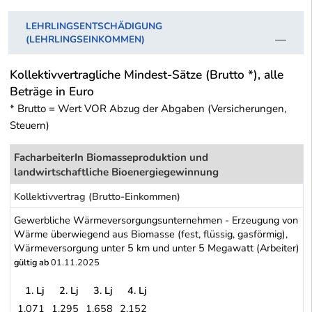
LEHRLINGSENTSCHÄDIGUNG
(LEHRLINGSEINKOMMEN)
Kollektivvertragliche Mindest-Sätze (Brutto *), alle
Beträge in Euro
* Brutto = Wert VOR Abzug der Abgaben (Versicherungen,
Steuern)
FacharbeiterIn Biomasseproduktion und
landwirtschaftliche Bioenergiegewinnung
Kollektivvertrag (Brutto-Einkommen)
Gewerbliche Wärmeversorgungsunternehmen - Erzeugung von
Wärme überwiegend aus Biomasse (fest, flüssig, gasförmig),
Wärmeversorgung unter 5 km und unter 5 Megawatt (Arbeiter)
gültig ab
01.11.2025
1. Lj
2. Lj
3. Lj
4. Lj
1.071
1.295
1.658
2.152