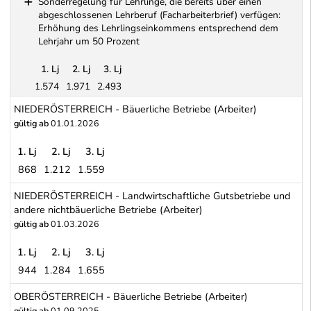
Sonderregelung für Lehrlinge, die bereits über einen
abgeschlossenen Lehrberuf (Facharbeiterbrief) verfügen:
Erhöhung des Lehrlingseinkommens entsprechend dem
Lehrjahr um 50 Prozent
1. Lj
2. Lj
3. Lj
1.574
1.971
2.493
Sonderregelung für Lehrlinge, die bereits über einen abgeschlo
NIEDERÖSTERREICH - Bäuerliche Betriebe (Arbeiter)
gültig ab
01.01.2026
1. Lj
2. Lj
3. Lj
868
1.212
1.559
NIEDERÖSTERREICH - Bäuerliche Betriebe (Arbeiter)
NIEDERÖSTERREICH - Landwirtschaftliche Gutsbetriebe und
andere nichtbäuerliche Betriebe (Arbeiter)
gültig ab
01.03.2026
1. Lj
2. Lj
3. Lj
944
1.284
1.655
NIEDERÖSTERREICH - Landwirtschaftliche Gutsbetriebe und andere
OBERÖSTERREICH - Bäuerliche Betriebe (Arbeiter)
gültig ab
01.09.2025