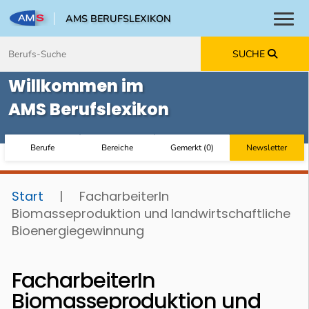
AMS BERUFSLEXIKON
Toggl
Zum Inhalt springen
Zum Navmenü springen
Zur Suche springen
Zur Footer springen
SUCHE
Willkommen im
AMS Berufslexikon
Berufe
Bereiche
Gemerkt
(
0
)
Newsletter
Start
|
FacharbeiterIn
Biomasseproduktion und landwirtschaftliche
Bioenergiegewinnung
FacharbeiterIn
Biomasseproduktion und