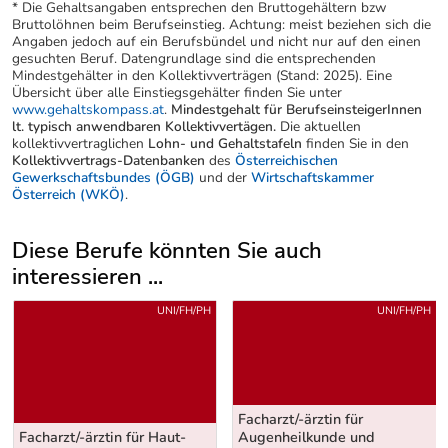
* Die Gehaltsangaben entsprechen den Bruttogehältern bzw
Bruttolöhnen beim Berufseinstieg. Achtung: meist beziehen sich die
Angaben jedoch auf ein Berufsbündel und nicht nur auf den einen
gesuchten Beruf. Datengrundlage sind die entsprechenden
Mindestgehälter in den Kollektivverträgen (Stand: 2025). Eine
Übersicht über alle Einstiegsgehälter finden Sie unter
www.gehaltskompass.at
.
Mindestgehalt für BerufseinsteigerInnen
lt. typisch anwendbaren Kollektivvertägen.
Die aktuellen
kollektivvertraglichen
Lohn- und Gehaltstafeln
finden Sie in den
Kollektivvertrags-Datenbanken
des
Österreichischen
Gewerkschaftsbundes (ÖGB)
und der
Wirtschaftskammer
Österreich (WKÖ)
.
Diese Berufe könnten Sie auch
interessieren ...
Uber weitere Berufsvorschläge
UNI/FH/PH
UNI/FH/PH
Facharzt/-ärztin für
Facharzt/-ärztin für Haut-
Augenheilkunde und