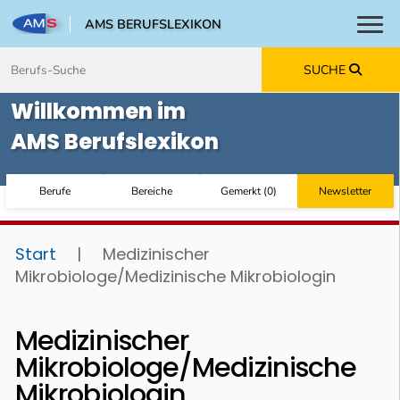
AMS BERUFSLEXIKON
Toggl
Zum Inhalt springen
Zum Navmenü springen
Zur Suche springen
Zur Footer springen
SUCHE
Willkommen im
AMS Berufslexikon
Berufe
Bereiche
Gemerkt
(
0
)
Newsletter
Start
|
Medizinischer
Mikrobiologe/Medizinische Mikrobiologin
Medizinischer
Mikrobiologe/Medizinische
Mikrobiologin