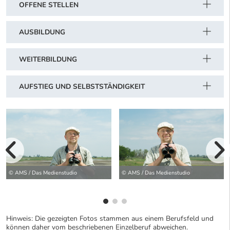
OFFENE STELLEN
AUSBILDUNG
WEITERBILDUNG
AUFSTIEG UND SELBSTSTÄNDIGKEIT
vorherige Bilde
wei
© AMS / Das Medienstudio
© AMS / Das Medienstudio
Hinweis: Die gezeigten Fotos stammen aus einem Berufsfeld und
können daher vom beschriebenen Einzelberuf abweichen.