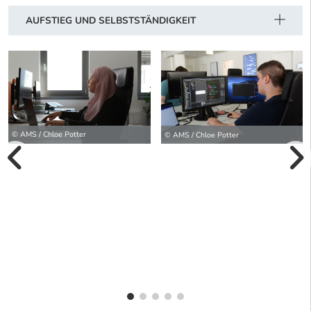
AUFSTIEG UND SELBSTSTÄNDIGKEIT
© AMS / Chloe Potter
© AMS / Chloe Potter
vorherige Bilde
wei