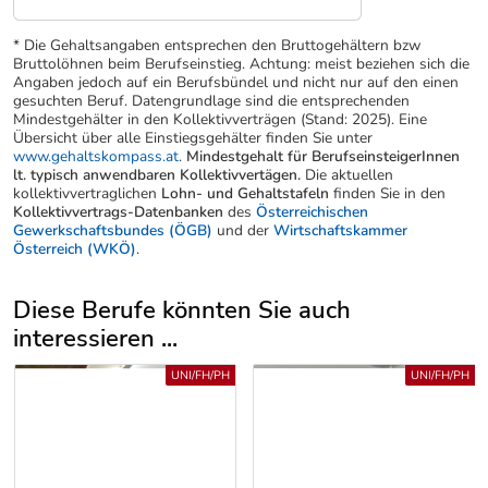
* Die Gehaltsangaben entsprechen den Bruttogehältern bzw
Bruttolöhnen beim Berufseinstieg. Achtung: meist beziehen sich die
Angaben jedoch auf ein Berufsbündel und nicht nur auf den einen
gesuchten Beruf. Datengrundlage sind die entsprechenden
Mindestgehälter in den Kollektivverträgen (Stand: 2025). Eine
Übersicht über alle Einstiegsgehälter finden Sie unter
www.gehaltskompass.at
.
Mindestgehalt für BerufseinsteigerInnen
lt. typisch anwendbaren Kollektivvertägen.
Die aktuellen
kollektivvertraglichen
Lohn- und Gehaltstafeln
finden Sie in den
Kollektivvertrags-Datenbanken
des
Österreichischen
Gewerkschaftsbundes (ÖGB)
und der
Wirtschaftskammer
Österreich (WKÖ)
.
Diese Berufe könnten Sie auch
interessieren ...
Uber weitere Berufsvorschläge
UNI/FH/PH
UNI/FH/PH