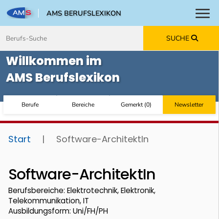
AMS BERUFSLEXIKON
Toggl
Zum Inhalt springen
Zum Navmenü springen
Zur Suche springen
Zur Footer springen
SUCHE
Willkommen im
AMS Berufslexikon
Berufe
Bereiche
Gemerkt
(
0
)
Newsletter
Start
|
Software-ArchitektIn
Software-ArchitektIn
Berufsbereiche: Elektrotechnik, Elektronik,
Telekommunikation, IT
Ausbildungsform: Uni/FH/PH