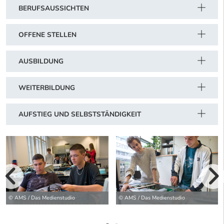
BERUFSAUSSICHTEN
OFFENE STELLEN
AUSBILDUNG
WEITERBILDUNG
AUFSTIEG UND SELBSTSTÄNDIGKEIT
vorherige Bilde
wei
© AMS / Das Medienstudio
© AMS / Das Medienstudio