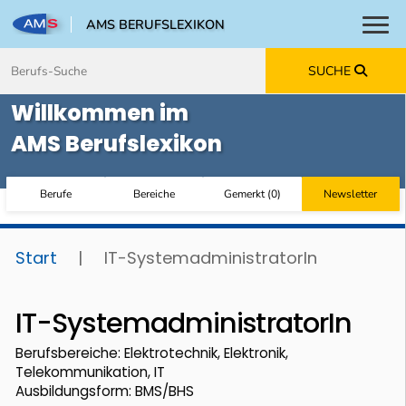
AMS BERUFSLEXIKON
Toggl
Zum Inhalt springen
Zum Navmenü springen
Zur Suche springen
Zur Footer springen
SUCHE
Willkommen im
AMS Berufslexikon
Berufe
Bereiche
Gemerkt
(
0
)
Newsletter
Start
|
IT-SystemadministratorIn
IT-SystemadministratorIn
Berufsbereiche: Elektrotechnik, Elektronik,
Telekommunikation, IT
Ausbildungsform: BMS/BHS