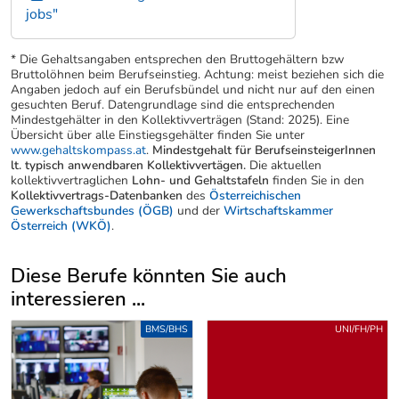
jobs"
* Die Gehaltsangaben entsprechen den Bruttogehältern bzw
Bruttolöhnen beim Berufseinstieg. Achtung: meist beziehen sich die
Angaben jedoch auf ein Berufsbündel und nicht nur auf den einen
gesuchten Beruf. Datengrundlage sind die entsprechenden
Mindestgehälter in den Kollektivverträgen (Stand: 2025). Eine
Übersicht über alle Einstiegsgehälter finden Sie unter
www.gehaltskompass.at
.
Mindestgehalt für BerufseinsteigerInnen
lt. typisch anwendbaren Kollektivvertägen.
Die aktuellen
kollektivvertraglichen
Lohn- und Gehaltstafeln
finden Sie in den
Kollektivvertrags-Datenbanken
des
Österreichischen
Gewerkschaftsbundes (ÖGB)
und der
Wirtschaftskammer
Österreich (WKÖ)
.
Diese Berufe könnten Sie auch
interessieren ...
Uber weitere Berufsvorschläge
BMS/BHS
UNI/FH/PH