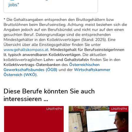
jobs"
* Die Gehaltsangaben entsprechen den Bruttogehältern bzw
Bruttolöhnen beim Berufseinstieg. Achtung: meist beziehen sich die
Angaben jedoch auf ein Berufsbündel und nicht nur auf den einen
gesuchten Beruf. Datengrundlage sind die entsprechenden
Mindestgehälter in den Kollektivverträgen (Stand: 2025). Eine
Übersicht über alle Einstiegsgehälter finden Sie unter
www.gehaltskompass.at
.
Mindestgehalt für BerufseinsteigerInnen
lt. typisch anwendbaren Kollektivvertägen.
Die aktuellen
kollektivvertraglichen
Lohn- und Gehaltstafeln
finden Sie in den
Kollektivvertrags-Datenbanken
des
Österreichischen
Gewerkschaftsbundes (ÖGB)
und der
Wirtschaftskammer
Österreich (WKÖ)
.
Diese Berufe könnten Sie auch
interessieren ...
Uber weitere Berufsvorschläge
UNI/FH/PH
UNI/FH/PH