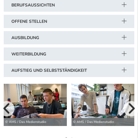
BERUFSAUSSICHTEN
OFFENE STELLEN
AUSBILDUNG
WEITERBILDUNG
AUFSTIEG UND SELBSTSTÄNDIGKEIT
vorherige Bilde
wei
© AMS / Das Medienstudio
© AMS / Das Medienstudio