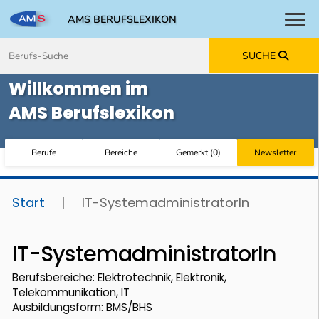
AMS BERUFSLEXIKON
Toggl
Zum Inhalt springen
Zum Navmenü springen
Zur Suche springen
Zur Footer springen
SUCHE
Willkommen im
AMS Berufslexikon
Berufe
Bereiche
Gemerkt
(
0
)
Newsletter
Start
|
IT-SystemadministratorIn
IT-SystemadministratorIn
Berufsbereiche: Elektrotechnik, Elektronik,
Telekommunikation, IT
Ausbildungsform: BMS/BHS