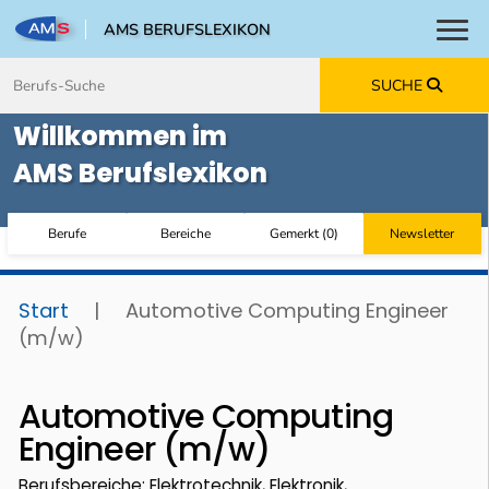
AMS BERUFSLEXIKON
Toggl
Zum Inhalt springen
Zum Navmenü springen
Zur Suche springen
Zur Footer springen
SUCHE
Willkommen im
AMS Berufslexikon
Berufe
Bereiche
Gemerkt
(
0
)
Newsletter
Start
|
Automotive Computing Engineer
(m/w)
Automotive Computing
Engineer (m/w)
Berufsbereiche: Elektrotechnik, Elektronik,