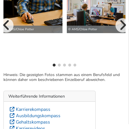
vorherige Bilde
© AMS/Chloe Potter
© AMS/Chloe Potter
wei
Hinweis: Die gezeigten Fotos stammen aus einem Berufsfeld und
können daher vom beschriebenen Einzelberuf abweichen.
Weiterführende Informationen
Karrierekompass
Ausbildungskompass
Gehaltskompass
Karrierevideos