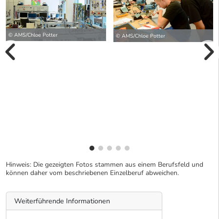
© AMS/Chloe Potter
© AMS/Chloe Potter
vorherige Bilde
wei
Hinweis: Die gezeigten Fotos stammen aus einem Berufsfeld und
können daher vom beschriebenen Einzelberuf abweichen.
Weiterführende Informationen