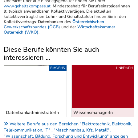
Übersicht über alle Einstiegsgehälter finden Sie unter
www.gehaltskompass.at
.
Mindestgehalt für BerufseinsteigerInnen
lt. typisch anwendbaren Kollektivvertägen.
Die aktuellen
kollektivvertraglichen
Lohn- und Gehaltstafeln
finden Sie in den
Kollektivvertrags-Datenbanken
des
Österreichischen
Gewerkschaftsbundes (ÖGB)
und der
Wirtschaftskammer
Österreich (WKÖ)
.
Diese Berufe könnten Sie auch
interessieren ...
Uber weitere Berufsvorschläge
BMS/BHS
UNI/FH/PH
DatenbankadministratorIn
WissensmanagerIn
Weitere Berufe aus den Bereichen "Elektrotechnik, Elektronik,
Telekommunikation, IT" , "Maschinenbau, Kfz, Metall" ,
"Wissenschaft, Bildung, Forschung und Entwicklung" anzeigen