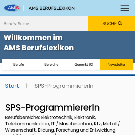
AMS BERUFSLEXIKON
Toggl
Zum Inhalt springen
Zum Navmenü springen
Zur Suche springen
Zur Footer springen
SUCHE
Willkommen im
AMS Berufslexikon
Berufe
Bereiche
Gemerkt
(
0
)
Newsletter
Start
|
SPS-ProgrammiererIn
SPS-ProgrammiererIn
Berufsbereiche: Elektrotechnik, Elektronik,
Telekommunikation, IT / Maschinenbau, Kfz, Metall /
Wissenschaft, Bildung, Forschung und Entwicklung