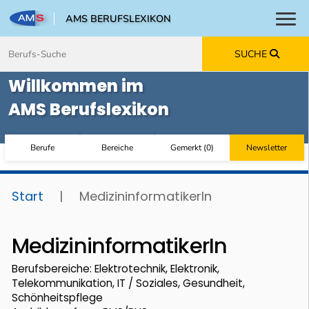
AMS BERUFSLEXIKON
Toggl
Zum Inhalt springen
Zum Navmenü springen
Zur Suche springen
Zur Footer springen
SUCHE
Willkommen im
AMS Berufslexikon
Berufe
Bereiche
Gemerkt
(
0
)
Newsletter
Start
|
MedizininformatikerIn
MedizininformatikerIn
Berufsbereiche: Elektrotechnik, Elektronik,
Telekommunikation, IT / Soziales, Gesundheit,
Schönheitspflege