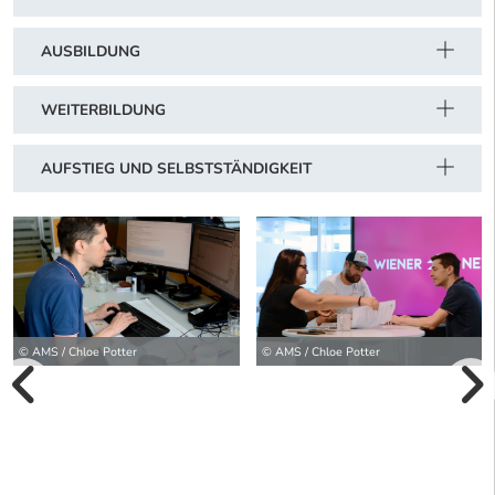
AUSBILDUNG
WEITERBILDUNG
AUFSTIEG UND SELBSTSTÄNDIGKEIT
© AMS / Chloe Potter
© AMS / Chloe Potter
vorherige Bilde
wei