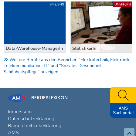
Uber weitere Berufsvorschläge
BMS/BHS
UNI/FH/PH
Data-Warehouse-ManagerIn
StatistikerIn
Weitere Berufe aus den Bereichen "Elektrotechnik, Elektronik,
Telekommunikation, IT" und "Soziales, Gesundheit,
Schönheitspflege" anzeigen
BERUFSLEXIKON
AMS
Impressum
Suchportal
Datenschutzerklärung
Barrierefreiheitserklärung
AMS