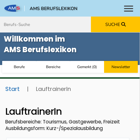
AMS BERUFSLEXIKON
Toggl
Zum Inhalt springen
Zum Navmenü springen
Zur Suche springen
Zur Footer springen
SUCHE
Willkommen im
AMS Berufslexikon
Berufe
Bereiche
Gemerkt
(
0
)
Newsletter
Start
|
LauftrainerIn
LauftrainerIn
Berufsbereiche: Tourismus, Gastgewerbe, Freizeit
Ausbildungsform: Kurz-/Spezialausbildung