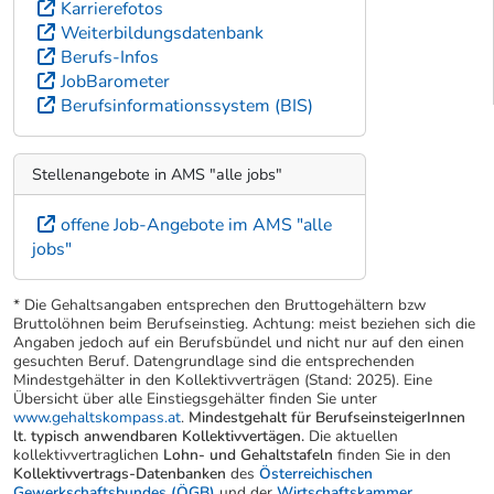
Karrierefotos
Weiterbildungsdatenbank
Berufs-Infos
JobBarometer
Berufsinformationssystem (BIS)
Stellenangebote in AMS "alle jobs"
offene Job-Angebote im AMS "alle
jobs"
* Die Gehaltsangaben entsprechen den Bruttogehältern bzw
Bruttolöhnen beim Berufseinstieg. Achtung: meist beziehen sich die
Angaben jedoch auf ein Berufsbündel und nicht nur auf den einen
gesuchten Beruf. Datengrundlage sind die entsprechenden
Mindestgehälter in den Kollektivverträgen (Stand: 2025). Eine
Übersicht über alle Einstiegsgehälter finden Sie unter
www.gehaltskompass.at
.
Mindestgehalt für BerufseinsteigerInnen
lt. typisch anwendbaren Kollektivvertägen.
Die aktuellen
kollektivvertraglichen
Lohn- und Gehaltstafeln
finden Sie in den
Kollektivvertrags-Datenbanken
des
Österreichischen
Gewerkschaftsbundes (ÖGB)
und der
Wirtschaftskammer