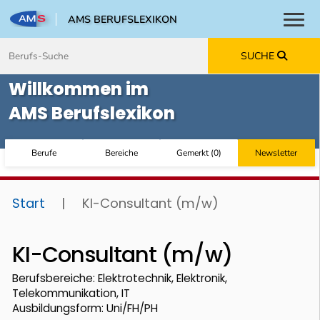
AMS BERUFSLEXIKON
Toggl
Zum Inhalt springen
Zum Navmenü springen
Zur Suche springen
Zur Footer springen
SUCHE
Willkommen im
AMS Berufslexikon
Berufe
Bereiche
Gemerkt
(
0
)
Newsletter
Start
|
KI-Consultant (m/w)
KI-Consultant (m/w)
Berufsbereiche: Elektrotechnik, Elektronik,
Telekommunikation, IT
Ausbildungsform: Uni/FH/PH