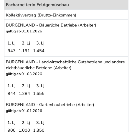
FacharbeiterIn Feldgemüsebau
Kollektivvertrag (Brutto-Einkommen)
BURGENLAND - Bäuerliche Betriebe (Arbeiter)
gültig ab
01.01.2026
1. Lj
2. Lj
3. Lj
947
1.191
1.454
BURGENLAND - Bäuerliche Betriebe (Arbeiter)
BURGENLAND - Landwirtschaftliche Gutsbetriebe und andere
nichtbäuerliche Betriebe (Arbeiter)
gültig ab
01.03.2026
1. Lj
2. Lj
3. Lj
944
1.284
1.655
BURGENLAND - Landwirtschaftliche Gutsbetriebe und andere nicht
BURGENLAND - Gartenbaubetriebe (Arbeiter)
gültig ab
01.01.2026
1. Lj
2. Lj
3. Lj
900
1.000
1.350