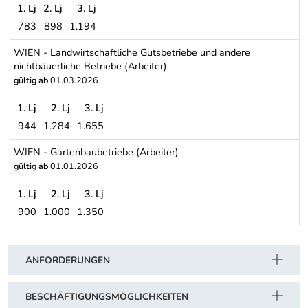
1. Lj
2. Lj
3. Lj
783
898
1.194
VORARLBERG - Gartenbaubetriebe (Arbeiter)
WIEN - Landwirtschaftliche Gutsbetriebe und andere
nichtbäuerliche Betriebe (Arbeiter)
gültig ab
01.03.2026
1. Lj
2. Lj
3. Lj
944
1.284
1.655
WIEN - Landwirtschaftliche Gutsbetriebe und andere nichtbäuerlic
WIEN - Gartenbaubetriebe (Arbeiter)
gültig ab
01.01.2026
1. Lj
2. Lj
3. Lj
900
1.000
1.350
WIEN - Gartenbaubetriebe (Arbeiter)
Schwerpunkt Tabelle
ANFORDERUNGEN
BESCHÄFTIGUNGSMÖGLICHKEITEN