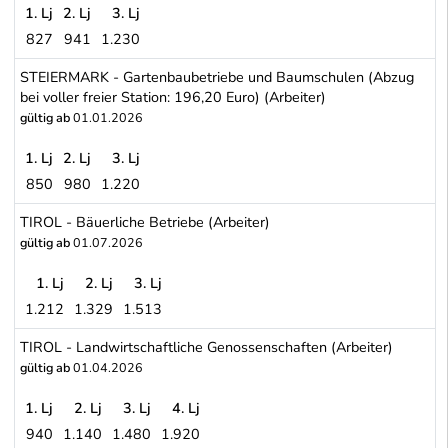
1. Lj
2. Lj
3. Lj
827
941
1.230
STEIERMARK - Landwirtschaftliche Gutsbetriebe und andere nichtb
STEIERMARK - Gartenbaubetriebe und Baumschulen (Abzug
bei voller freier Station: 196,20 Euro) (Arbeiter)
gültig ab
01.01.2026
1. Lj
2. Lj
3. Lj
850
980
1.220
STEIERMARK - Gartenbaubetriebe und Baumschulen (Abzug bei volle
TIROL - Bäuerliche Betriebe (Arbeiter)
gültig ab
01.07.2026
1. Lj
2. Lj
3. Lj
1.212
1.329
1.513
TIROL - Bäuerliche Betriebe (Arbeiter)
TIROL - Landwirtschaftliche Genossenschaften (Arbeiter)
gültig ab
01.04.2026
1. Lj
2. Lj
3. Lj
4. Lj
940
1.140
1.480
1.920