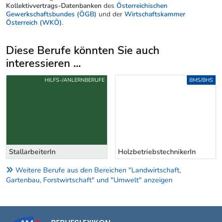
Kollektivvertrags-Datenbanken
des
Österreichischen
Gewerkschaftsbundes (ÖGB)
und der
Wirtschaftskammer
Österreich (WKÖ)
.
Diese Berufe könnten Sie auch
interessieren ...
Uber weitere Berufsvorschläge
HILFS-/ANLERNBERUFE
BMS/BHS
StallarbeiterIn
HolzbetriebstechnikerIn
Weitere Berufe aus den Bereichen "Landwirtschaft,
Gartenbau, Forstwirtschaft" und "Umwelt" anzeigen