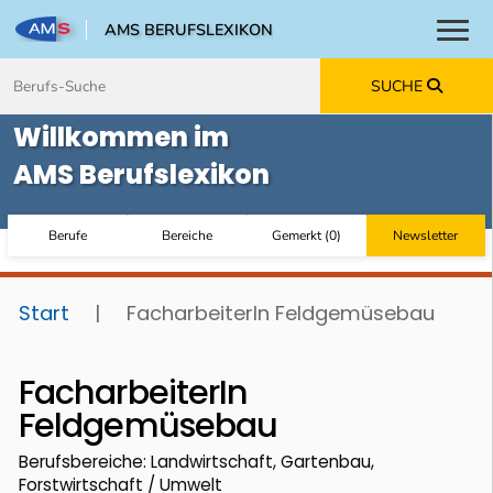
AMS BERUFSLEXIKON
Toggl
Zum Inhalt springen
Zum Navmenü springen
Zur Suche springen
Zur Footer springen
SUCHE
Willkommen im
AMS Berufslexikon
Berufe
Bereiche
Gemerkt
(
0
)
Newsletter
Start
|
FacharbeiterIn Feldgemüsebau
FacharbeiterIn
Feldgemüsebau
Berufsbereiche: Landwirtschaft, Gartenbau,
Forstwirtschaft / Umwelt