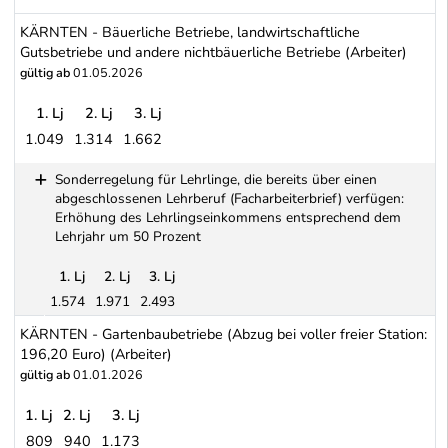
BURGENLAND - Gartenbaubetriebe (Arbeiter)
KÄRNTEN - Bäuerliche Betriebe, landwirtschaftliche
Gutsbetriebe und andere nichtbäuerliche Betriebe (Arbeiter)
gültig ab
01.05.2026
1. Lj
2. Lj
3. Lj
1.049
1.314
1.662
KÄRNTEN - Bäuerliche Betriebe, landwirtschaftliche Gutsbetriebe 
Sonderregelung für Lehrlinge, die bereits über einen
abgeschlossenen Lehrberuf (Facharbeiterbrief) verfügen:
Erhöhung des Lehrlingseinkommens entsprechend dem
Lehrjahr um 50 Prozent
1. Lj
2. Lj
3. Lj
1.574
1.971
2.493
Sonderregelung für Lehrlinge, die bereits über einen abgeschlo
KÄRNTEN - Gartenbaubetriebe (Abzug bei voller freier Station:
196,20 Euro) (Arbeiter)
gültig ab
01.01.2026
1. Lj
2. Lj
3. Lj
809
940
1.173