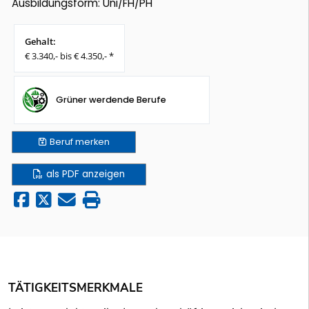
Ausbildungsform: Uni/FH/PH
Gehalt:
€ 3.340,- bis € 4.350,- *
Grüner werdende Berufe
Beruf
merken
als PDF anzeigen
TÄTIGKEITSMERKMALE