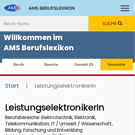
AMS BERUFSLEXIKON
Toggl
Zum Inhalt springen
Zum Navmenü springen
Zur Suche springen
Zur Footer springen
SUCHE
Willkommen im
AMS Berufslexikon
Berufe
Bereiche
Gemerkt
(
0
)
Newsletter
Start
|
LeistungselektronikerIn
LeistungselektronikerIn
Berufsbereiche: Elektrotechnik, Elektronik,
Telekommunikation, IT / Umwelt / Wissenschaft,
Bildung, Forschung und Entwicklung