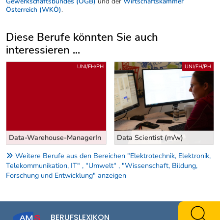
Gewerkschaftsbundes (ÖGB)
und der
Wirtschaftskammer
Österreich (WKÖ)
.
Diese Berufe könnten Sie auch
interessieren ...
Uber weitere Berufsvorschläge
UNI/FH/PH
UNI/FH/PH
ata-Warehouse-ManagerIn
Data Scientist (m/w)
Dat
Weitere Berufe aus den Bereichen "Elektrotechnik, Elektronik,
Telekommunikation, IT" , "Umwelt" , "Wissenschaft, Bildung,
Forschung und Entwicklung" anzeigen
BERUFSLEXIKON