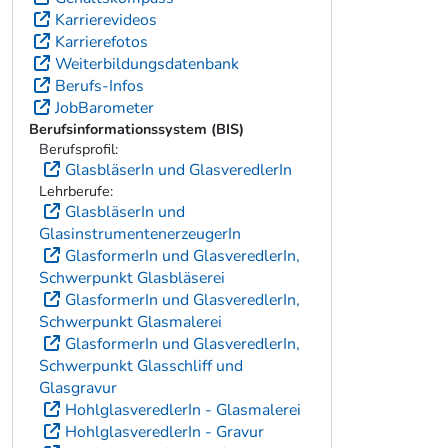
Karrierevideos
Karrierefotos
Weiterbildungsdatenbank
Berufs-Infos
JobBarometer
Berufsinformationssystem (BIS)
Berufsprofil:
GlasbläserIn und GlasveredlerIn
Lehrberufe:
GlasbläserIn und
GlasinstrumentenerzeugerIn
GlasformerIn und GlasveredlerIn,
Schwerpunkt Glasbläserei
GlasformerIn und GlasveredlerIn,
Schwerpunkt Glasmalerei
GlasformerIn und GlasveredlerIn,
Schwerpunkt Glasschliff und
Glasgravur
HohlglasveredlerIn - Glasmalerei
HohlglasveredlerIn - Gravur