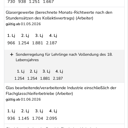
730
938
1.251
1.667
Gablonzer Warenerzeuger - Erzeugung von Waren nach Gablonzer A
Glasergewerbe (berechnete Monats-Richtwerte nach den
Stundensätzen des Kollektivvertrags) (Arbeiter)
gültig ab
01.05.2026
1. Lj
2. Lj
3. Lj
4. Lj
966
1.254
1.881
2.187
Glasergewerbe (berechnete Monats-Richtwerte nach den Stundensä
Sonderregelung für Lehrlinge nach Vollendung des 18.
Lebensjahres
1. Lj
2. Lj
3. Lj
4. Lj
1.254
1.254
1.881
2.187
Sonderregelung für Lehrlinge nach Vollendung des 18. Lebensja
Glas bearbeitende/verarbeitende Industrie einschließlich der
Flachglasschleiferbetriebe (Arbeiter)
gültig ab
01.06.2026
1. Lj
2. Lj
3. Lj
4. Lj
936
1.145
1.704
2.095
Glas bearbeitende/verarbeitende Industrie einschließlich der Flachg