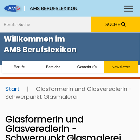
AMS BERUFSLEXIKON
Toggl
Zum Inhalt springen
Zum Navmenü springen
Zur Suche springen
Zur Footer springen
SUCHE
Willkommen im
AMS Berufslexikon
Berufe
Bereiche
Gemerkt
(
0
)
Newsletter
Start
|
GlasformerIn und GlasveredlerIn -
Schwerpunkt Glasmalerei
GlasformerIn und
GlasveredlerIn -
Schwerpunkt Glasmalerei