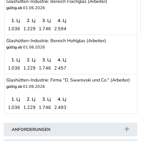
Glashütten-Industrie: Bereich Flachglas (Arbeiter)
gültig ab
01.06.2026
1. Lj
2. Lj
3. Lj
4. Lj
1.036
1.229
1.746
2.594
Glashütten-Industrie: Bereich Flachglas (Arbeiter)
Glashütten-Industrie: Bereich Hohlglas (Arbeiter)
gültig ab
01.06.2026
1. Lj
2. Lj
3. Lj
4. Lj
1.036
1.229
1.746
2.457
Glashütten-Industrie: Bereich Hohlglas (Arbeiter)
Glashütten-Industrie: Firma "D. Swarovski und Co." (Arbeiter)
gültig ab
01.06.2026
1. Lj
2. Lj
3. Lj
4. Lj
1.036
1.229
1.746
2.493
Glashütten-Industrie: Firma "D. Swarovski und Co." (Arbeiter)
Schwerpunkt Tabelle
ANFORDERUNGEN