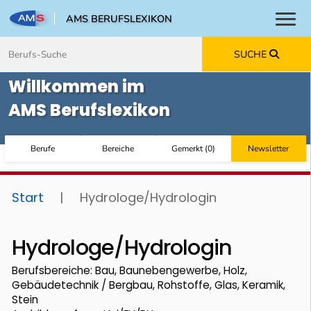
AMS BERUFSLEXIKON
Toggl
Zum Inhalt springen
Zum Navmenü springen
Zur Suche springen
Zur Footer springen
SUCHE
Willkommen im
AMS Berufslexikon
Berufe
Bereiche
Gemerkt
(
0
)
Newsletter
Start
|
Hydrologe/Hydrologin
Hydrologe/Hydrologin
Berufsbereiche: Bau, Baunebengewerbe, Holz,
Gebäudetechnik / Bergbau, Rohstoffe, Glas, Keramik,
Stein