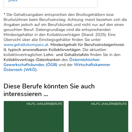
* Die Gehaltsangaben entsprechen den Bruttogehältern bzw
Bruttolöhnen beim Berufseinstieg. Achtung: meist beziehen sich die
Angaben jedoch auf ein Berufsbündel und nicht nur auf den einen
gesuchten Beruf. Datengrundlage sind die entsprechenden
Mindestgehälter in den Kollektivverträgen (Stand: 2025). Eine
Übersicht über alle Einstiegsgehälter finden Sie unter
www.gehaltskompass.at
.
Mindestgehalt für BerufseinsteigerInnen
lt. typisch anwendbaren Kollektivvertägen.
Die aktuellen
kollektivvertraglichen
Lohn- und Gehaltstafeln
finden Sie in den
Kollektivvertrags-Datenbanken
des
Österreichischen
Gewerkschaftsbundes (ÖGB)
und der
Wirtschaftskammer
Österreich (WKÖ)
.
Diese Berufe könnten Sie auch
interessieren ...
Uber weitere Berufsvorschläge
HILFS-/ANLERNBERUFE
HILFS-/ANLERNBERUFE