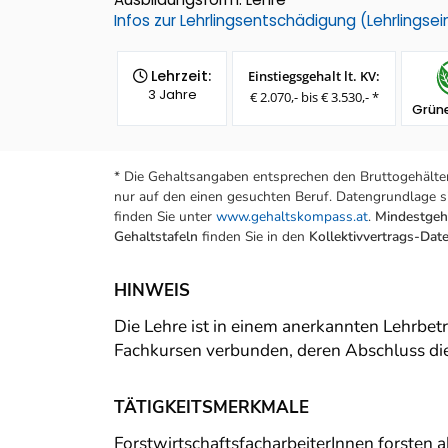
Infos zur Lehrlingsentschädigung (Lehrlings
Lehrzeit:
Einstiegsgehalt lt. KV:
3 Jahre
€ 2.070,- bis € 3.530,- *
Grüne
* Die Gehaltsangaben entsprechen den Bruttogehälter
nur auf den einen gesuchten Beruf. Datengrundlage si
finden Sie unter
www.gehaltskompass.at
.
Mindestgeha
Gehaltstafeln
finden Sie in den
Kollektivvertrags-Da
HINWEIS
Die Lehre ist in einem anerkannten Lehrbetr
Fachkursen verbunden, deren Abschluss die
TÄTIGKEITSMERKMALE
ForstwirtschaftsfacharbeiterInnen forsten