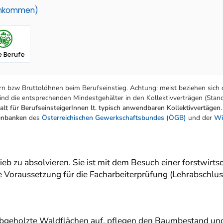
einkommen)
 Berufe
n bzw Bruttolöhnen beim Berufseinstieg. Achtung: meist beziehen sich 
nd die entsprechenden Mindestgehälter in den Kollektivverträgen (Stand:
lt für BerufseinsteigerInnen lt. typisch anwendbaren Kollektivvertägen.
tenbanken
des
Österreichischen Gewerkschaftsbundes (ÖGB)
und der
Wi
ieb zu absolvieren. Sie ist mit dem Besuch einer forstwirt
 Voraussetzung für die Facharbeiterprüfung (Lehrabschluss
 abgeholzte Waldflächen auf, pflegen den Baumbestand und