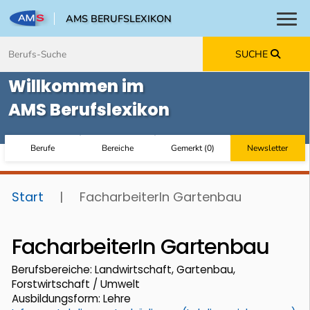
AMS BERUFSLEXIKON
Toggl
Zum Inhalt springen
Zum Navmenü springen
Zur Suche springen
Zur Footer springen
SUCHE
Willkommen im
AMS Berufslexikon
Berufe
Bereiche
Gemerkt
(
0
)
Newsletter
Start
|
FacharbeiterIn Gartenbau
FacharbeiterIn Gartenbau
Berufsbereiche: Landwirtschaft, Gartenbau,
Forstwirtschaft / Umwelt
Ausbildungsform: Lehre