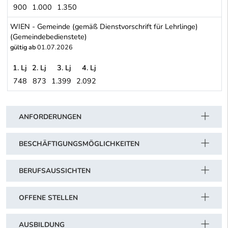
900
1.000
1.350
WIEN - Gartenbaubetriebe (Arbeiter)
WIEN - Gemeinde (gemäß Dienstvorschrift für Lehrlinge)
(Gemeindebedienstete)
gültig ab
01.07.2026
1. Lj
2. Lj
3. Lj
4. Lj
748
873
1.399
2.092
WIEN - Gemeinde (gemäß Dienstvorschrift für Lehrlinge) (Gemein
Schwerpunkt Tabelle
ANFORDERUNGEN
BESCHÄFTIGUNGSMÖGLICHKEITEN
BERUFSAUSSICHTEN
OFFENE STELLEN
AUSBILDUNG