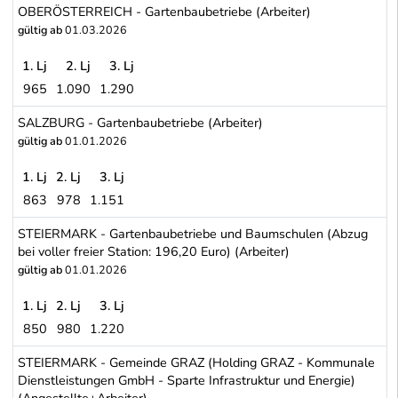
OBERÖSTERREICH - Gartenbaubetriebe (Arbeiter)
gültig ab
01.03.2026
1. Lj
2. Lj
3. Lj
965
1.090
1.290
OBERÖSTERREICH - Gartenbaubetriebe (Arbeiter)
SALZBURG - Gartenbaubetriebe (Arbeiter)
gültig ab
01.01.2026
1. Lj
2. Lj
3. Lj
863
978
1.151
SALZBURG - Gartenbaubetriebe (Arbeiter)
STEIERMARK - Gartenbaubetriebe und Baumschulen (Abzug
bei voller freier Station: 196,20 Euro) (Arbeiter)
gültig ab
01.01.2026
1. Lj
2. Lj
3. Lj
850
980
1.220
STEIERMARK - Gartenbaubetriebe und Baumschulen (Abzug bei volle
STEIERMARK - Gemeinde GRAZ (Holding GRAZ - Kommunale
Dienstleistungen GmbH - Sparte Infrastruktur und Energie)
(Angestellte+Arbeiter)