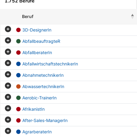
1.752 Berufe
Beruf
3D-DesignerIn
AbfallbeauftragteR
AbfallberaterIn
AbfallwirtschaftstechnikerIn
AbnahmetechnikerIn
AbwassertechnikerIn
Aerobic-TrainerIn
AfrikanistIn
After-Sales-ManagerIn
AgrarberaterIn