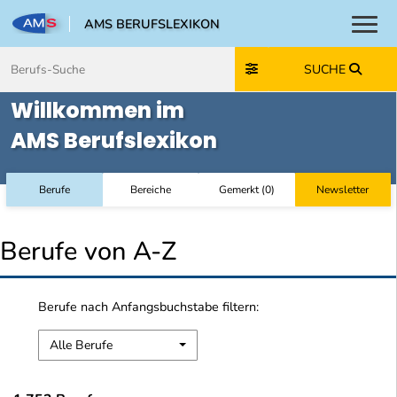
AMS BERUFSLEXIKON
Toggl
Zum Inhalt springen
Zum Navmenü springen
Zur Suche springen
Zur Footer springen
SUCHE
Willkommen im
AMS Berufslexikon
Berufe
Bereiche
Gemerkt
(
0
)
Newsletter
Berufe von A-Z
Berufe nach Anfangsbuchstabe filtern:
Alle Berufe