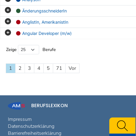
ÄnderungsschneiderIn
AnglistIn, AmerikanistIn
Angular Developer (m/w)
Beruf Liste
Zeige
Berufe
1
2
3
4
5
71
Vor
BERUFSLEXIKON
Impressum
Datenschutzerklärung
Barrierefreiheitserklärung