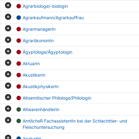
Agrarbiologe/-biologin
Agrarkaufmann/Agrarkauffrau
AgrarmanagerIn
AgrarökonomIn
Ägyptologe/Ägyptologin
AktuarIn
AkustikerIn
AkustikphysikerIn
Altsemitischer Philologe/Philologin
AltwarenhändlerIn
AmtlicheR FachassistentIn bei der Schlachttier- und
Fleischuntersuchung
AnalystIn