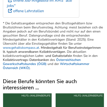
offene Job-Angebote im AMS "alle
jobs"
offene Lehrstellen
* Die Gehaltsangaben entsprechen den Bruttogehältern bzw
Bruttolöhnen beim Berufseinstieg. Achtung: meist beziehen sich die
Angaben jedoch auf ein Berufsbündel und nicht nur auf den einen
gesuchten Beruf. Datengrundlage sind die entsprechenden
Mindestgehälter in den Kollektivverträgen (Stand: 2025). Eine
Übersicht über alle Einstiegsgehälter finden Sie unter
www.gehaltskompass.at
.
Mindestgehalt für BerufseinsteigerInnen
lt. typisch anwendbaren Kollektivvertägen.
Die aktuellen
kollektivvertraglichen
Lohn- und Gehaltstafeln
finden Sie in den
Kollektivvertrags-Datenbanken
des
Österreichischen
Gewerkschaftsbundes (ÖGB)
und der
Wirtschaftskammer
Österreich (WKÖ)
.
Diese Berufe könnten Sie auch
interessieren ...
Uber weitere Berufsvorschläge
HILFS-/ANLERNBERUFE
HILFS-/ANLERNBERUFE