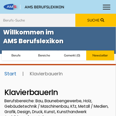
AMS BERUFSLEXIKON
Toggl
Zum Inhalt springen
Zum Navmenü springen
Zur Suche springen
Zur Footer springen
SUCHE
Willkommen im
AMS Berufslexikon
Berufe
Bereiche
Gemerkt
(
0
)
Newsletter
Start
|
KlavierbauerIn
KlavierbauerIn
Berufsbereiche: Bau, Baunebengewerbe, Holz,
Gebäudetechnik / Maschinenbau, Kfz, Metall / Medien,
Grafik, Design, Druck, Kunst, Kunsthandwerk