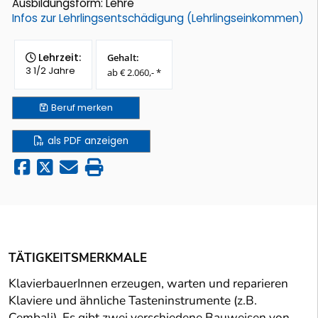
Ausbildungsform: Lehre
Infos zur Lehrlingsentschädigung (Lehrlingseinkommen)
Lehrzeit:
Gehalt:
3 1/2 Jahre
ab € 2.060,- *
Beruf
merken
als PDF anzeigen
TÄTIGKEITSMERKMALE
KlavierbauerInnen erzeugen, warten und reparieren
Klaviere und ähnliche Tasteninstrumente (z.B.
Cembali). Es gibt zwei verschiedene Bauweisen von