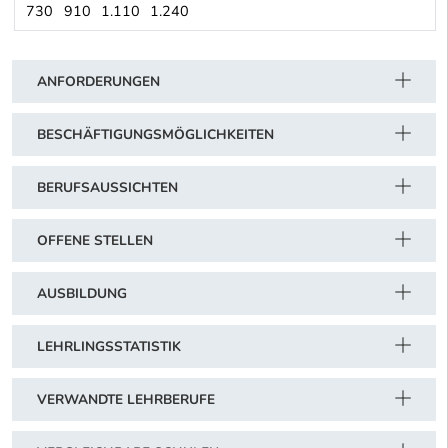
730
910
1.110
1.240
Musikinstrumentenerzeugergewerbe (Arbeiter)
Schwerpunkt Tabelle
ANFORDERUNGEN
BESCHÄFTIGUNGSMÖGLICHKEITEN
BERUFSAUSSICHTEN
OFFENE STELLEN
AUSBILDUNG
LEHRLINGSSTATISTIK
VERWANDTE LEHRBERUFE