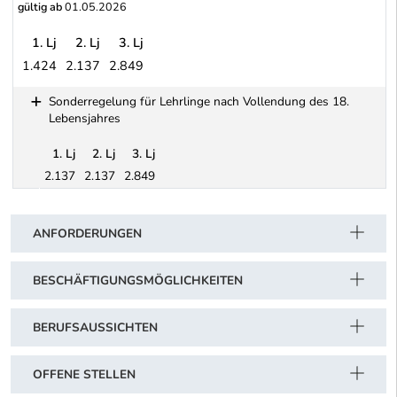
gültig ab
01.05.2026
1. Lj
2. Lj
3. Lj
1.424
2.137
2.849
Pflasterergewerbe (berechnete Monats-Richtwerte nach den Stunde
Sonderregelung für Lehrlinge nach Vollendung des 18.
Lebensjahres
1. Lj
2. Lj
3. Lj
2.137
2.137
2.849
Schwerpunkt Tabelle
Sonderregelung für Lehrlinge nach Vollendung des 18. Lebensja
ANFORDERUNGEN
BESCHÄFTIGUNGSMÖGLICHKEITEN
BERUFSAUSSICHTEN
OFFENE STELLEN