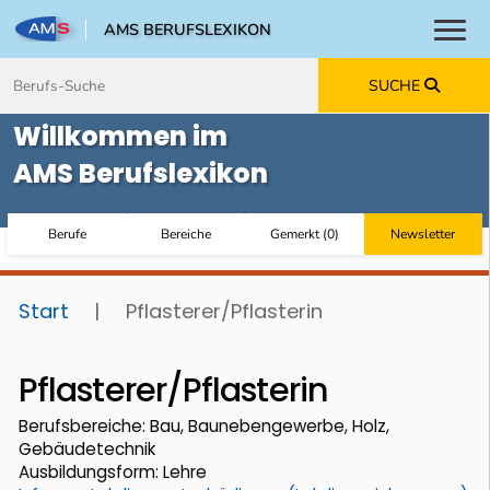
AMS BERUFSLEXIKON
Toggl
Zum Inhalt springen
Zum Navmenü springen
Zur Suche springen
Zur Footer springen
SUCHE
Willkommen im
AMS Berufslexikon
Berufe
Bereiche
Gemerkt
(
0
)
Newsletter
Start
|
Pflasterer/Pflasterin
Pflasterer/Pflasterin
Berufsbereiche: Bau, Baunebengewerbe, Holz,
Gebäudetechnik
Ausbildungsform: Lehre