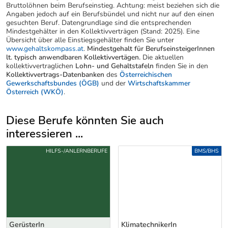
Bruttolöhnen beim Berufseinstieg. Achtung: meist beziehen sich die
Angaben jedoch auf ein Berufsbündel und nicht nur auf den einen
gesuchten Beruf. Datengrundlage sind die entsprechenden
Mindestgehälter in den Kollektivverträgen (Stand: 2025). Eine
Übersicht über alle Einstiegsgehälter finden Sie unter
www.gehaltskompass.at
.
Mindestgehalt für BerufseinsteigerInnen
lt. typisch anwendbaren Kollektivvertägen.
Die aktuellen
kollektivvertraglichen
Lohn- und Gehaltstafeln
finden Sie in den
Kollektivvertrags-Datenbanken
des
Österreichischen
Gewerkschaftsbundes (ÖGB)
und der
Wirtschaftskammer
Österreich (WKÖ)
.
Diese Berufe könnten Sie auch
interessieren ...
Uber weitere Berufsvorschläge
HILFS-/ANLERNBERUFE
BMS/BHS
GerüsterIn
KlimatechnikerIn