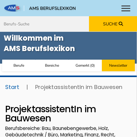
AMS BERUFSLEXIKON
Toggl
Zum Inhalt springen
Zum Navmenü springen
Zur Suche springen
Zur Footer springen
SUCHE
Willkommen im
AMS Berufslexikon
Berufe
Bereiche
Gemerkt
(
0
)
Newsletter
Start
|
ProjektassistentIn im Bauwesen
ProjektassistentIn im
Bauwesen
Berufsbereiche: Bau, Baunebengewerbe, Holz,
Gebäudetechnik / Büro, Marketing, Finanz, Recht,