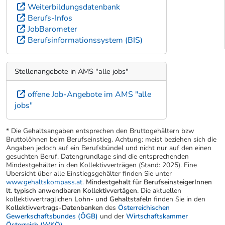
Weiterbildungsdatenbank
Berufs-Infos
JobBarometer
Berufsinformationssystem (BIS)
Stellenangebote in AMS "alle jobs"
offene Job-Angebote im AMS "alle
jobs"
* Die Gehaltsangaben entsprechen den Bruttogehältern bzw
Bruttolöhnen beim Berufseinstieg. Achtung: meist beziehen sich die
Angaben jedoch auf ein Berufsbündel und nicht nur auf den einen
gesuchten Beruf. Datengrundlage sind die entsprechenden
Mindestgehälter in den Kollektivverträgen (Stand: 2025). Eine
Übersicht über alle Einstiegsgehälter finden Sie unter
www.gehaltskompass.at
.
Mindestgehalt für BerufseinsteigerInnen
lt. typisch anwendbaren Kollektivvertägen.
Die aktuellen
kollektivvertraglichen
Lohn- und Gehaltstafeln
finden Sie in den
Kollektivvertrags-Datenbanken
des
Österreichischen
Gewerkschaftsbundes (ÖGB)
und der
Wirtschaftskammer
Österreich (WKÖ)
.