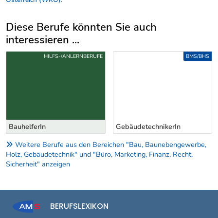
Diese Berufe könnten Sie auch
interessieren ...
Uber weitere Berufsvorschläge
HILFS-/ANLERNBERUFE
BMS/BHS
BauhelferIn
GebäudetechnikerIn
Weitere Berufe aus den Bereichen "Bau, Baunebengewerbe,
Holz, Gebäudetechnik" und "Büro, Marketing, Finanz, Recht,
Sicherheit" anzeigen
BERUFSLEXIKON