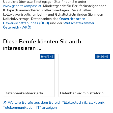
Übersicht über alle Einstiegsgehälter finden Sie unter
www.gehaltskompass.at
.
Mindestgehalt für BerufseinsteigerInnen
lt. typisch anwendbaren Kollektivvertägen.
Die aktuellen
kollektivvertraglichen
Lohn- und Gehaltstafeln
finden Sie in den
Kollektivvertrags-Datenbanken
des
Österreichischen
Gewerkschaftsbundes (ÖGB)
und der
Wirtschaftskammer
Österreich (WKÖ)
.
Diese Berufe könnten Sie auch
interessieren ...
Uber weitere Berufsvorschläge
BMS/BHS
BMS/BHS
DatenbankentwicklerIn
DatenbankadministratorIn
Weitere Berufe aus dem Bereich "Elektrotechnik, Elektronik,
Telekommunikation, IT" anzeigen