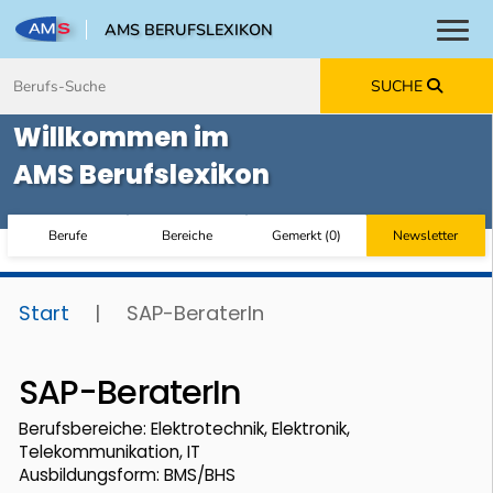
AMS BERUFSLEXIKON
Toggl
Zum Inhalt springen
Zum Navmenü springen
Zur Suche springen
Zur Footer springen
SUCHE
Willkommen im
AMS Berufslexikon
Berufe
Bereiche
Gemerkt
(
0
)
Newsletter
Start
|
SAP-BeraterIn
SAP-BeraterIn
Berufsbereiche: Elektrotechnik, Elektronik,
Telekommunikation, IT
Ausbildungsform: BMS/BHS