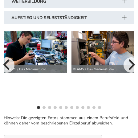
WEITERBILDUNG
AUFSTIEG UND SELBSTSTÄNDIGKEIT
vorherige Bilde
© AMS / Das Medienstudio
© AMS / Das Medienstudio
wei
Hinweis: Die gezeigten Fotos stammen aus einem Berufsfeld und
können daher vom beschriebenen Einzelberuf abweichen.