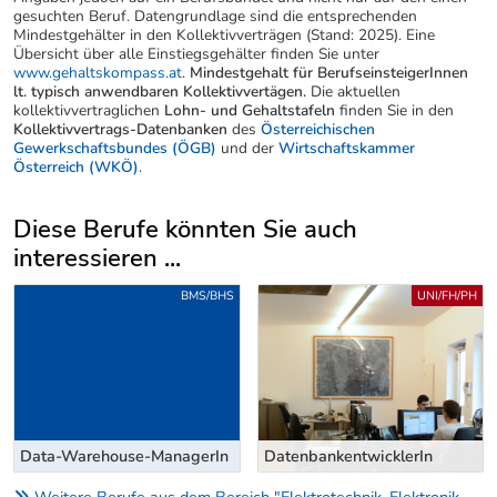
gesuchten Beruf. Datengrundlage sind die entsprechenden
Mindestgehälter in den Kollektivverträgen (Stand: 2025). Eine
Übersicht über alle Einstiegsgehälter finden Sie unter
www.gehaltskompass.at
.
Mindestgehalt für BerufseinsteigerInnen
lt. typisch anwendbaren Kollektivvertägen.
Die aktuellen
kollektivvertraglichen
Lohn- und Gehaltstafeln
finden Sie in den
Kollektivvertrags-Datenbanken
des
Österreichischen
Gewerkschaftsbundes (ÖGB)
und der
Wirtschaftskammer
Österreich (WKÖ)
.
Diese Berufe könnten Sie auch
interessieren ...
Uber weitere Berufsvorschläge
BMS/BHS
UNI/FH/PH
Data-Warehouse-ManagerIn
DatenbankentwicklerIn