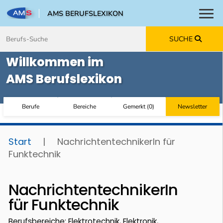
AMS BERUFSLEXIKON
Toggl
Zum Inhalt springen
Zum Navmenü springen
Zur Suche springen
Zur Footer springen
SUCHE
Willkommen im
AMS Berufslexikon
Berufe
Bereiche
Gemerkt
(
0
)
Newsletter
Start
|
NachrichtentechnikerIn für
Funktechnik
NachrichtentechnikerIn
für Funktechnik
Berufsbereiche: Elektrotechnik, Elektronik,