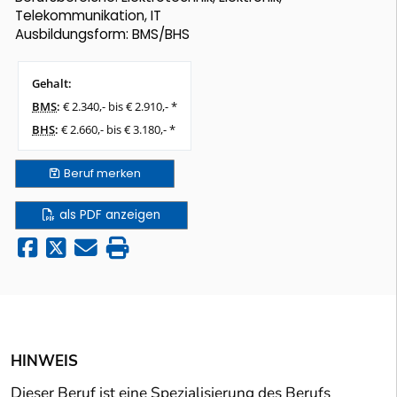
Telekommunikation, IT
Ausbildungsform: BMS/BHS
Gehalt:
BMS
:
€ 2.340,- bis € 2.910,- *
BHS
:
€ 2.660,- bis € 3.180,- *
Beruf
merken
als PDF anzeigen
HINWEIS
Dieser Beruf ist eine Spezialisierung des Berufs