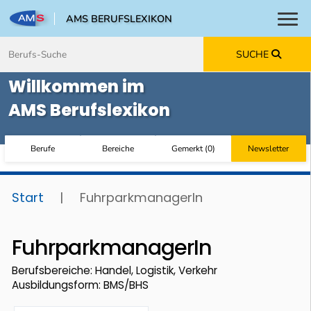
AMS BERUFSLEXIKON
Toggl
Zum Inhalt springen
Zum Navmenü springen
Zur Suche springen
Zur Footer springen
SUCHE
Willkommen im
AMS Berufslexikon
Berufe
Bereiche
Gemerkt
(
0
)
Newsletter
Start
|
FuhrparkmanagerIn
FuhrparkmanagerIn
Berufsbereiche: Handel, Logistik, Verkehr
Ausbildungsform: BMS/BHS