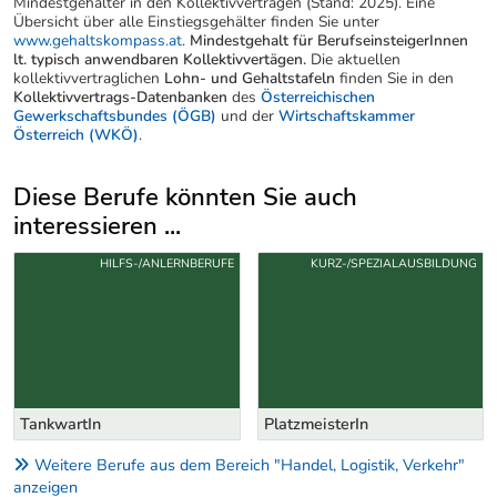
Mindestgehälter in den Kollektivverträgen (Stand: 2025). Eine
Übersicht über alle Einstiegsgehälter finden Sie unter
www.gehaltskompass.at
.
Mindestgehalt für BerufseinsteigerInnen
lt. typisch anwendbaren Kollektivvertägen.
Die aktuellen
kollektivvertraglichen
Lohn- und Gehaltstafeln
finden Sie in den
Kollektivvertrags-Datenbanken
des
Österreichischen
Gewerkschaftsbundes (ÖGB)
und der
Wirtschaftskammer
Österreich (WKÖ)
.
Diese Berufe könnten Sie auch
interessieren ...
Uber weitere Berufsvorschläge
HILFS-/ANLERNBERUFE
KURZ-/SPEZIALAUSBILDUNG
TankwartIn
PlatzmeisterIn
Weitere Berufe aus dem Bereich "Handel, Logistik, Verkehr"
anzeigen