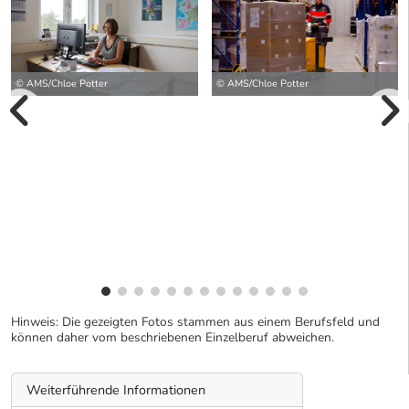
© AMS/Chloe Potter
© AMS/Chloe Potter
vorherige Bilde
wei
Hinweis: Die gezeigten Fotos stammen aus einem Berufsfeld und
können daher vom beschriebenen Einzelberuf abweichen.
Weiterführende Informationen