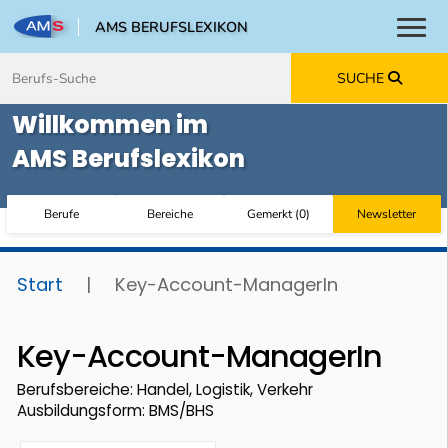
AMS BERUFSLEXIKON
Toggl
Zum Inhalt springen
Zum Navmenü springen
Zur Suche springen
Zur Footer springen
SUCHE
Willkommen im
AMS Berufslexikon
Berufe
Bereiche
Gemerkt
(
0
)
Newsletter
Start
|
Key-Account-ManagerIn
Key-Account-ManagerIn
Berufsbereiche: Handel, Logistik, Verkehr
Ausbildungsform: BMS/BHS