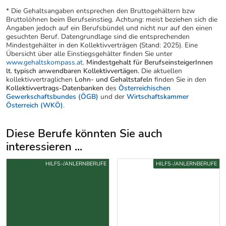
* Die Gehaltsangaben entsprechen den Bruttogehältern bzw
Bruttolöhnen beim Berufseinstieg. Achtung: meist beziehen sich die
Angaben jedoch auf ein Berufsbündel und nicht nur auf den einen
gesuchten Beruf. Datengrundlage sind die entsprechenden
Mindestgehälter in den Kollektivverträgen (Stand: 2025). Eine
Übersicht über alle Einstiegsgehälter finden Sie unter
www.gehaltskompass.at
.
Mindestgehalt für BerufseinsteigerInnen
lt. typisch anwendbaren Kollektivvertägen.
Die aktuellen
kollektivvertraglichen
Lohn- und Gehaltstafeln
finden Sie in den
Kollektivvertrags-Datenbanken
des
Österreichischen
Gewerkschaftsbundes (ÖGB)
und der
Wirtschaftskammer
Österreich (WKÖ)
.
Diese Berufe könnten Sie auch
interessieren ...
Uber weitere Berufsvorschläge
HILFS-/ANLERNBERUFE
HILFS-/ANLERNBERUFE