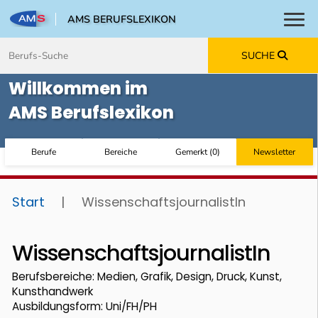
AMS BERUFSLEXIKON
Toggl
Zum Inhalt springen
Zum Navmenü springen
Zur Suche springen
Zur Footer springen
SUCHE
Willkommen im
AMS Berufslexikon
Berufe
Bereiche
Gemerkt
(
0
)
Newsletter
Start
|
WissenschaftsjournalistIn
WissenschaftsjournalistIn
Berufsbereiche: Medien, Grafik, Design, Druck, Kunst,
Kunsthandwerk
Ausbildungsform: Uni/FH/PH