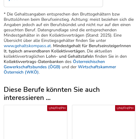
* Die Gehaltsangaben entsprechen den Bruttogehältern bzw
Bruttolöhnen beim Berufseinstieg. Achtung: meist beziehen sich die
Angaben jedoch auf ein Berufsbündel und nicht nur auf den einen
gesuchten Beruf. Datengrundlage sind die entsprechenden
Mindestgehälter in den Kollektivverträgen (Stand: 2025). Eine
Übersicht über alle Einstiegsgehälter finden Sie unter
www.gehaltskompass.at
.
Mindestgehalt für BerufseinsteigerInnen
lt. typisch anwendbaren Kollektivvertägen.
Die aktuellen
kollektivvertraglichen
Lohn- und Gehaltstafeln
finden Sie in den
Kollektivvertrags-Datenbanken
des
Österreichischen
Gewerkschaftsbundes (ÖGB)
und der
Wirtschaftskammer
Österreich (WKÖ)
.
Diese Berufe könnten Sie auch
interessieren ...
Uber weitere Berufsvorschläge
UNI/FH/PH
UNI/FH/PH