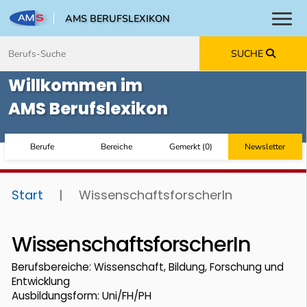
AMS BERUFSLEXIKON
Toggl
Zum Inhalt springen
Zum Navmenü springen
Zur Suche springen
Zur Footer springen
SUCHE
Willkommen im
AMS Berufslexikon
Berufe
Bereiche
Gemerkt
(
0
)
Newsletter
Start
|
WissenschaftsforscherIn
WissenschaftsforscherIn
Berufsbereiche: Wissenschaft, Bildung, Forschung und
Entwicklung
Ausbildungsform: Uni/FH/PH