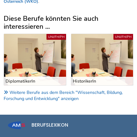
Österreich (WKÖ)
.
Diese Berufe könnten Sie auch
interessieren ...
Uber weitere Berufsvorschläge
UNI/FH/PH
UNI/FH/PH
HistorikerIn
Genealoge/Genealogin
Weitere Berufe aus dem Bereich "Wissenschaft, Bildung,
Forschung und Entwicklung" anzeigen
BERUFSLEXIKON