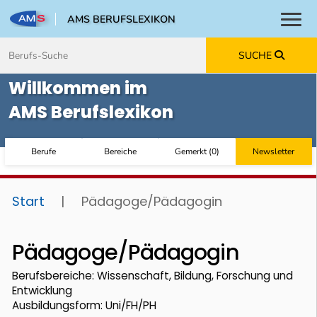
AMS BERUFSLEXIKON
Toggl
Zum Inhalt springen
Zum Navmenü springen
Zur Suche springen
Zur Footer springen
SUCHE
Willkommen im
AMS Berufslexikon
Berufe
Bereiche
Gemerkt
(
0
)
Newsletter
Start
|
Pädagoge/Pädagogin
Pädagoge/Pädagogin
Berufsbereiche: Wissenschaft, Bildung, Forschung und
Entwicklung
Ausbildungsform: Uni/FH/PH