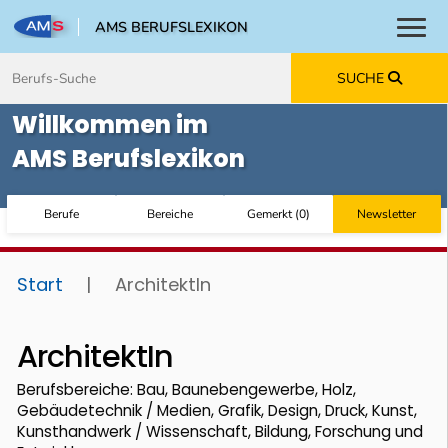
AMS BERUFSLEXIKON
Toggl
Zum Inhalt springen
Zum Navmenü springen
Zur Suche springen
Zur Footer springen
SUCHE
Willkommen im
AMS Berufslexikon
Berufe
Bereiche
Gemerkt
(
0
)
Newsletter
Start
|
ArchitektIn
ArchitektIn
Berufsbereiche: Bau, Baunebengewerbe, Holz,
Gebäudetechnik / Medien, Grafik, Design, Druck, Kunst,
Kunsthandwerk / Wissenschaft, Bildung, Forschung und