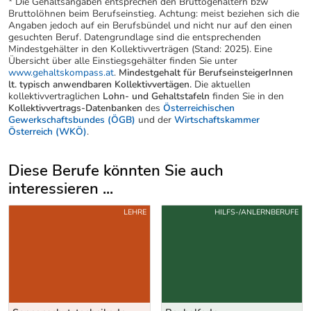
* Die Gehaltsangaben entsprechen den Bruttogehältern bzw
Bruttolöhnen beim Berufseinstieg. Achtung: meist beziehen sich die
Angaben jedoch auf ein Berufsbündel und nicht nur auf den einen
gesuchten Beruf. Datengrundlage sind die entsprechenden
Mindestgehälter in den Kollektivverträgen (Stand: 2025). Eine
Übersicht über alle Einstiegsgehälter finden Sie unter
www.gehaltskompass.at
.
Mindestgehalt für BerufseinsteigerInnen
lt. typisch anwendbaren Kollektivvertägen.
Die aktuellen
kollektivvertraglichen
Lohn- und Gehaltstafeln
finden Sie in den
Kollektivvertrags-Datenbanken
des
Österreichischen
Gewerkschaftsbundes (ÖGB)
und der
Wirtschaftskammer
Österreich (WKÖ)
.
Diese Berufe könnten Sie auch
interessieren ...
Uber weitere Berufsvorschläge
LEHRE
HILFS-/ANLERNBERUFE