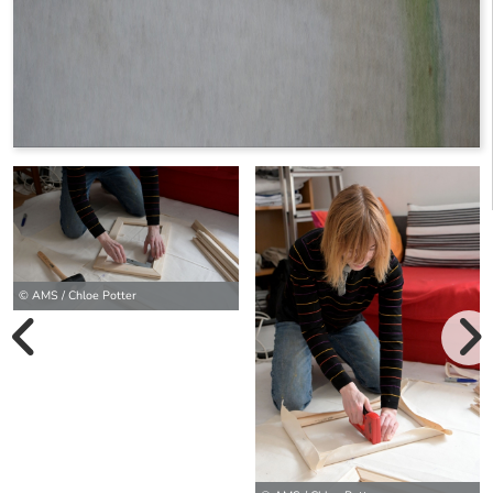
© AMS / Chloe Potter
vorherige Bilde
wei