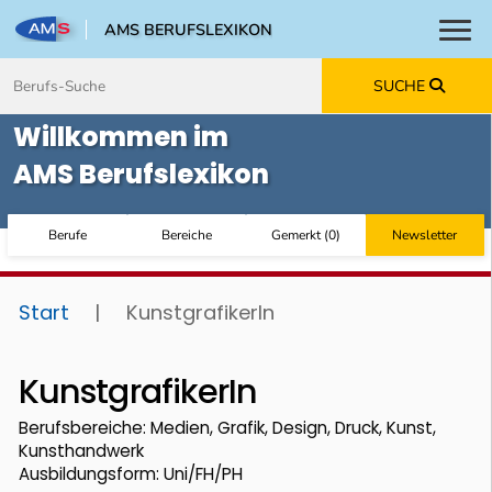
AMS BERUFSLEXIKON
Toggl
Zum Inhalt springen
Zum Navmenü springen
Zur Suche springen
Zur Footer springen
SUCHE
Willkommen im
AMS Berufslexikon
Berufe
Bereiche
Gemerkt
(
0
)
Newsletter
Start
|
KunstgrafikerIn
KunstgrafikerIn
Berufsbereiche: Medien, Grafik, Design, Druck, Kunst,
Kunsthandwerk
Ausbildungsform: Uni/FH/PH